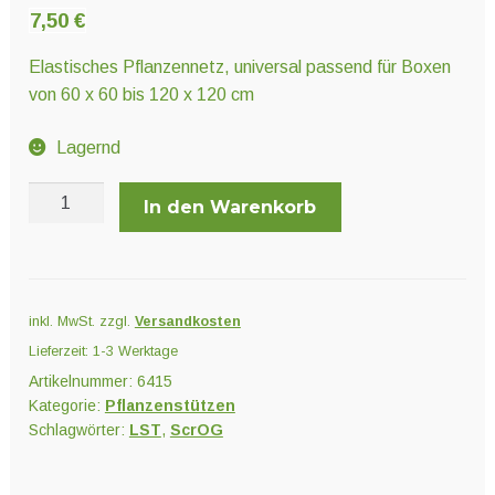
Unter
Pflanzenschutz und Biozide
7,50
€
öffnen
Elastisches Pflanzennetz, universal passend für Boxen
von 60 x 60 bis 120 x 120 cm
Unter
Saatgut
öffnen
Lagernd
Unter
Pflanzennetz
Ernte und Verarbeitung
In den Warenkorb
öffnen
Easygrow
60
-
Gartengeräte
120
inkl. MwSt.
zzgl.
Versandkosten
cm
Unter
Sonstiges
Lieferzeit:
1-3 Werktage
Menge
öffnen
Artikelnummer:
6415
Kategorie:
Pflanzenstützen
Schlagwörter:
LST
,
ScrOG