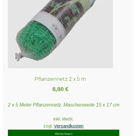
können
auf
der
Produktseite
gewählt
werden
Pflanzennetz 2 x 5 m
8,80
€
2 x 5 Meter Pflanzennetz, Maschenweite 15 x 17 cm
inkl. MwSt.
zzgl.
Versandkosten
Weiterlesen