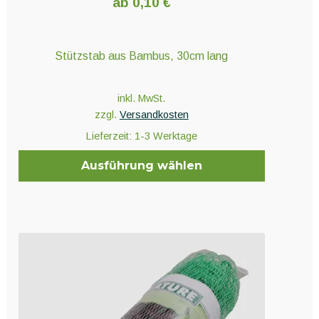
ab
0,10
€
Stützstab aus Bambus, 30cm lang
inkl. MwSt.
zzgl.
Versandkosten
Lieferzeit:
1-3 Werktage
Ausführung wählen
Dieses
Produkt
weist
mehrere
Varianten
auf.
Die
Optionen