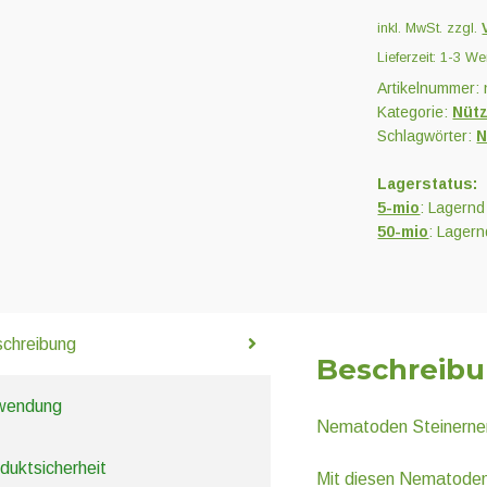
Trauermücken
inkl. MwSt.
zzgl.
Menge
Lieferzeit:
1-3 We
Artikelnummer:
Kategorie:
Nütz
Schlagwörter:
N
Lagerstatus:
5-mio
: Lagernd
50-mio
: Lagern
chreibung
Beschreib
wendung
Nematoden Steinerne
duktsicherheit
Mit diesen Nematode