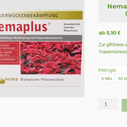
Nemat
ab
8,90
€
Zur giftfreie
Trauermücken
Menge
5 Mio
50 M
Nematoden
Steinernema
feltiae
gegen