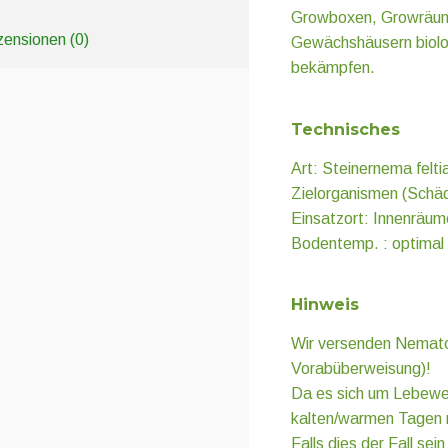
Growboxen, Growräume
ensionen (0)
Gewächshäusern biolog
bekämpfen.
Technisches
Art: Steinernema felti
Zielorganismen (Schäd
Einsatzort: Innenräu
Bodentemp. : optimal
Hinweis
Wir versenden Nemato
Vorabüberweisung)!
Da es sich um Lebewes
kalten/warmen Tagen n
Falls dies der Fall sei