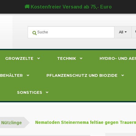
🚚 Kostenfreier Versand ab 75,- Euro
All
GROWZELTE
TECHNIK
HYDRO- UND AE
ZBEHÄLTER
PFLANZENSCHUTZ UND BIOZIDE
SONSTIGES
Nützlinge
Nematoden Steinernema feltiae gegen Traue