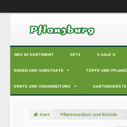
Zur
Zum
Navigation
Inhalt
springen
springen
NEU IM SORTIMENT
SETS
% SALE %
ERDEN UND SUBSTRATE
TÖPFE UND PFLAN
ERNTE UND VERARBEITUNG
GARTENGERÄTE
Start
Pflanzenschutz und Biozide