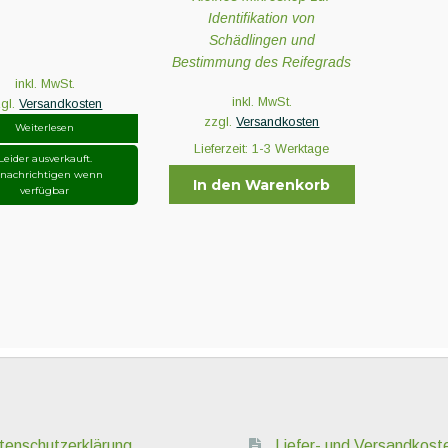
Identifikation von
Schädlingen und
Bestimmung des Reifegrads
inkl. MwSt.
inkl. MwSt.
zgl.
Versandkosten
zzgl.
Versandkosten
Weiterlesen
Lieferzeit:
1-3 Werktage
Leider ausverkauft.
nachrichtigen wenn
In den Warenkorb
verfügbar
tenschutzerklärung
Liefer- und Versandkost