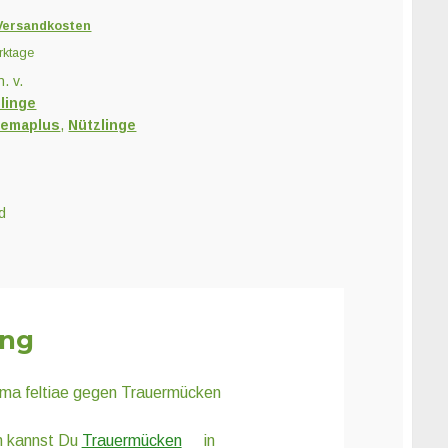
Versandkosten
rktage
n. v.
linge
emaplus
,
Nützlinge
d
ung
ma feltiae gegen Trauermücken
n kannst Du
Trauermücken
in