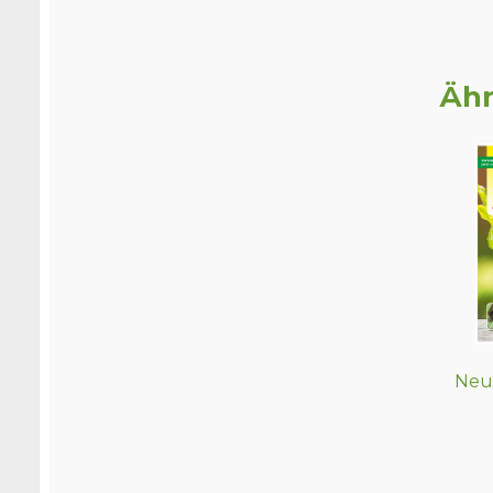
Ähn
Neud