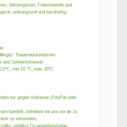
n, Wintergärten, Folientunneln und
isch, wirkungsvoll und nachhaltig
ae
llinge): Trauermückenlarven
me und Gewächshäuser
 22°C, min 10 °C, max 30°C
den nur gegen Vorkasse (PayPal oder
en handelt, behalten wir uns vor an zu
icht zu versenden.
n sollte, erhältst Du umgehend eine