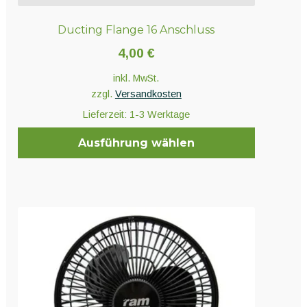
Ducting Flange 16 Anschluss
4,00
€
inkl. MwSt.
zzgl.
Versandkosten
Lieferzeit:
1-3 Werktage
Ausführung wählen
Dieses
Produkt
weist
mehrere
Varianten
auf.
Die
Optionen
können