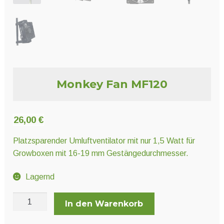
Unter
Pflanzenschutz und Biozide
öffnen
Unter
Saatgut
öffnen
Monkey Fan MF120
Unter
Ernte und Verarbeitung
öffnen
26,00
€
Gartengeräte
Platzsparender Umluftventilator mit nur 1,5 Watt für
Growboxen mit 16-19 mm Gestängedurchmesser.
Unter
Sonstiges
öffnen
Lagernd
Monkey
In den Warenkorb
Fan
MF120