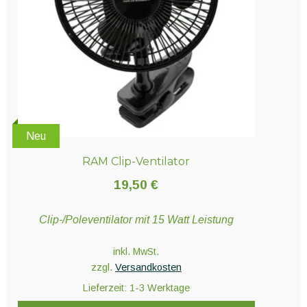
auf
der
Produktseite
gewählt
werden
Neu
RAM Clip-Ventilator
19,50
€
Clip-/Poleventilator mit 15 Watt Leistung
inkl. MwSt.
zzgl.
Versandkosten
Lieferzeit:
1-3 Werktage