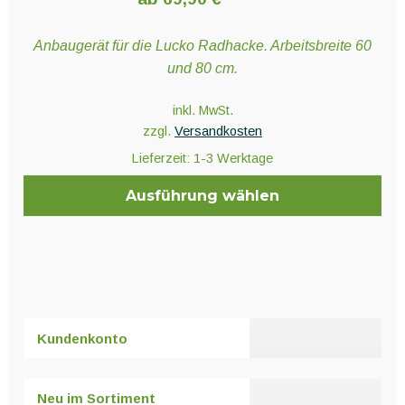
Anbaugerät für die Lucko Radhacke. Arbeitsbreite 60
und 80 cm.
inkl. MwSt.
zzgl.
Versandkosten
Lieferzeit:
1-3 Werktage
Ausführung wählen
Dieses
Produkt
weist
mehrere
Varianten
Kundenkonto
auf.
Die
Optionen
Neu im Sortiment