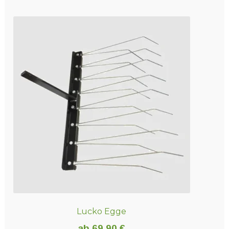
Lucko Egge
ab
69,90
€