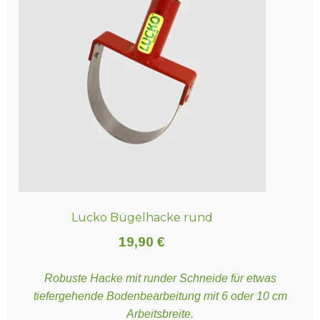
Die
Optionen
können
auf
der
Produktseite
gewählt
werden
Lucko Bügelhacke rund
19,90
€
Robuste Hacke mit runder Schneide für etwas
tiefergehende Bodenbearbeitung mit 6 oder 10 cm
Arbeitsbreite.