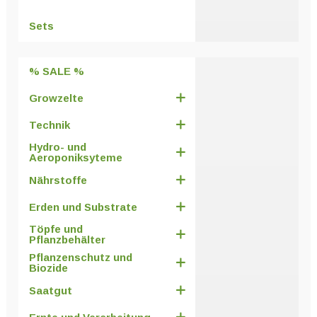
können
auf
Sets
der
Produktseite
% SALE %
gewählt
werden
Growzelte
Technik
Hydro- und
Aeroponiksyteme
Nährstoffe
Erden und Substrate
Töpfe und
Pflanzbehälter
Pflanzenschutz und
Biozide
Saatgut