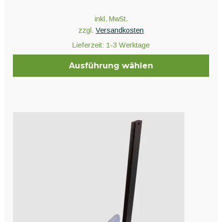
inkl. MwSt.
zzgl.
Versandkosten
Lieferzeit:
1-3 Werktage
Ausführung wählen
Dieses
Produkt
weist
mehrere
Varianten
auf.
Die
Optionen
können
auf
der
Produktseite