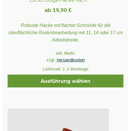
Lucko Bügelhacke flach
ab
19,90
€
Robuste Hacke mit flacher Schneide für die
oberflächliche Bodenbearbeitung mit 11, 14 oder 17 cm
Arbeitsbreite.
inkl. MwSt.
zzgl.
Versandkosten
Lieferzeit:
1-3 Werktage
Ausführung wählen
Dieses
Produkt
weist
mehrere
Varianten
auf.