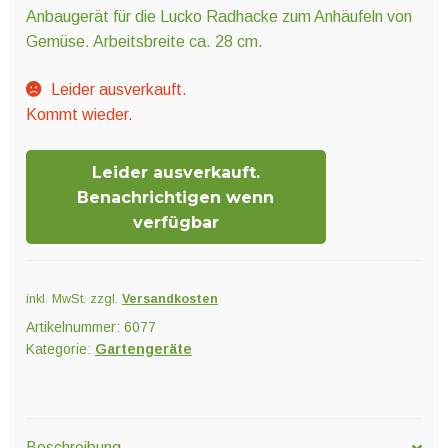
Unter
Pflanzenschutz und Biozide
Anbaugerät für die Lucko Radhacke zum Anhäufeln von
öffnen
Gemüse. Arbeitsbreite ca. 28 cm.
Unter
Leider ausverkauft.
Saatgut
öffnen
Kommt wieder.
Leider ausverkauft.
Unter
Ernte und Verarbeitung
Benachrichtigen wenn
öffnen
verfügbar
Gartengeräte
inkl. MwSt.
zzgl.
Versandkosten
Unter
Sonstiges
Artikelnummer:
6077
öffnen
Kategorie:
Gartengeräte
Beschreibung