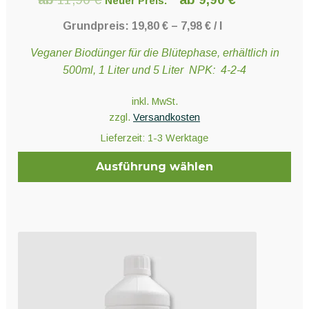
Neuer Preis:
Grundpreis:
19,80
€
–
7,98
€
/
l
Veganer Biodünger für die Blütephase, erhältlich in
500ml, 1 Liter und 5 Liter NPK: 4-2-4
inkl. MwSt.
zzgl.
Versandkosten
Lieferzeit:
1-3 Werktage
Ausführung wählen
Dieses
Produkt
weist
mehrere
Varianten
auf.
Die