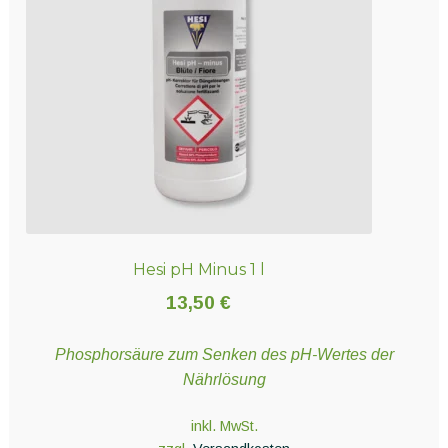
Optionen
können
auf
der
Produktseite
gewählt
werden
Hesi pH Minus 1 l
13,50
€
Phosphorsäure zum Senken des pH-Wertes der
Nährlösung
inkl. MwSt.