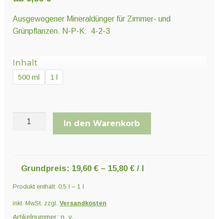
Unter
Pflanzenschutz und Biozide
öffnen
Ausgewogener Mineraldünger für Zimmer- und
Grünpflanzen. N-P-K: 4-2-3
Unter
Saatgut
öffnen
Inhalt
500 ml
1 l
Unter
Ernte und Verarbeitung
öffnen
Hesi
In den Warenkorb
Gartengeräte
House
Plant
Unter
Elixir
Sonstiges
öffnen
Menge
Grundpreis:
19,60
€
–
15,80
€
/
l
Produkt enthält: 0,5
l
– 1
l
inkl. MwSt.
zzgl.
Versandkosten
Artikelnummer:
n. v.