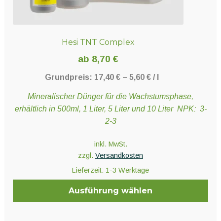
Hesi TNT Complex
ab
8,70
€
Grundpreis:
17,40
€
–
5,60
€
/
l
Mineralischer Dünger für die Wachstumsphase,
erhältlich in 500ml, 1 Liter, 5 Liter und 10 Liter NPK: 3-
2-3
inkl. MwSt.
zzgl.
Versandkosten
Lieferzeit:
1-3 Werktage
Ausführung wählen
Dieses