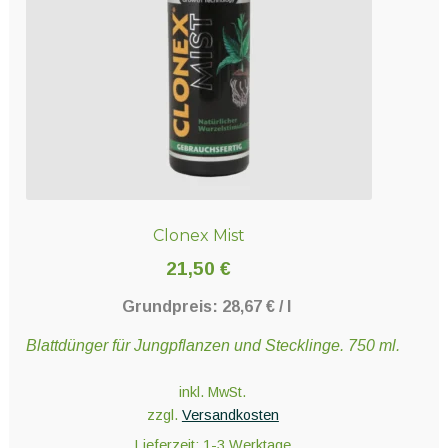
auf
der
Produktseite
gewählt
werden
Clonex Mist
21,50
€
Grundpreis:
28,67
€
/
l
Blattdünger für Jungpflanzen und Stecklinge. 750 ml.
inkl. MwSt.
zzgl.
Versandkosten
Lieferzeit:
1-3 Werktage