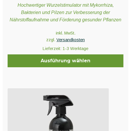
Hochwertiger Wurzelstimulator mit Mykorrhiza,
Bakterien und Pilzen zur Verbesserung der
Nährstoffaufnahme und Förderung gesunder Pflanzen
inkl. MwSt.
zzgl.
Versandkosten
Lieferzeit:
1-3 Werktage
Ausführung wählen
Dieses
Produkt
weist
mehrere
Varianten
auf.
Die
Optionen
können