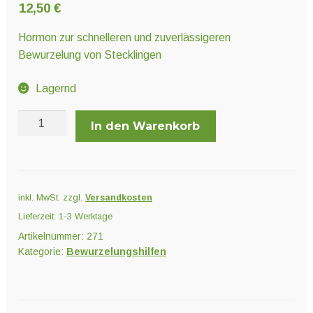
Unter
12,50
€
Pflanzenschutz und Biozide
öffnen
Hormon zur schnelleren und zuverlässigeren
Bewurzelung von Stecklingen
Unter
Saatgut
öffnen
Lagernd
Clonex
Unter
In den Warenkorb
Ernte und Verarbeitung
50
öffnen
ml
Menge
Gartengeräte
inkl. MwSt.
zzgl.
Versandkosten
Lieferzeit:
1-3 Werktage
Unter
Sonstiges
öffnen
Artikelnummer:
271
Kategorie:
Bewurzelungshilfen