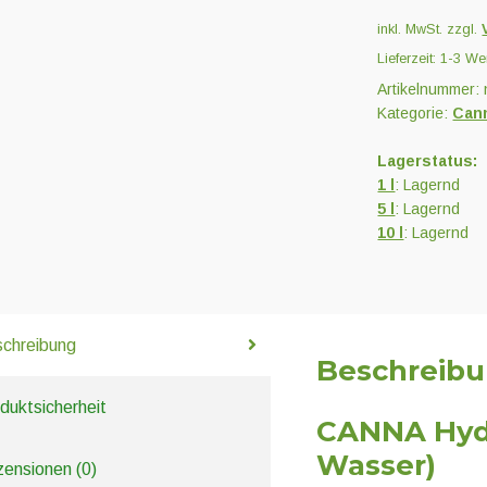
B
inkl. MwSt.
zzgl.
(für
Lieferzeit:
1-3 We
hartes
Artikelnummer:
Wasser)
Kategorie:
Can
Menge
Lagerstatus:
1 l
: Lagernd
5 l
: Lagernd
10 l
: Lagernd
chreibung
Beschreib
duktsicherheit
CANNA Hydr
Wasser)
ensionen (0)