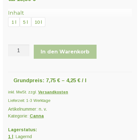
Unter
Pflanzenschutz und Biozide
öffnen
Inhalt
1 l
5 l
10 l
Unter
Saatgut
öffnen
Canna
In den Warenkorb
Unter
Coco
Ernte und Verarbeitung
öffnen
A
und
B
Grundpreis:
7,75
€
–
4,25
€
/
l
Gartengeräte
Menge
inkl. MwSt.
zzgl.
Versandkosten
Unter
Sonstiges
Lieferzeit:
1-3 Werktage
öffnen
Artikelnummer:
n. v.
Kategorie:
Canna
Lagerstatus:
1 l
: Lagernd