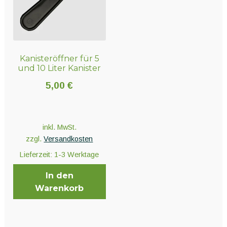
Optionen
Optionen
können
können
auf
auf
der
der
Kanisteröffner für 5
Produktseite
Produktseite
und 10 Liter Kanister
gewählt
gewählt
werden
werden
5,00
€
inkl. MwSt.
zzgl.
Versandkosten
Lieferzeit:
1-3 Werktage
In den
Warenkorb