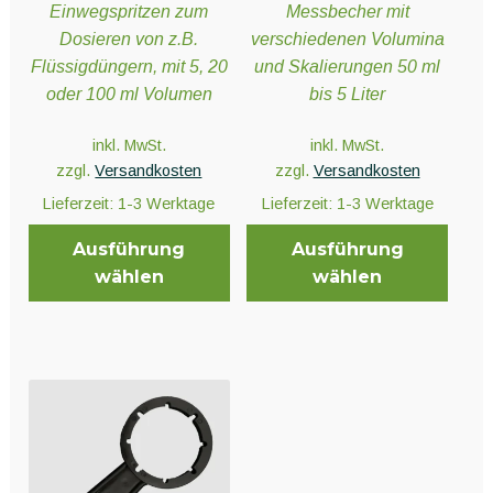
Einwegspritzen zum
Messbecher mit
Dosieren von z.B.
verschiedenen Volumina
Flüssigdüngern, mit 5, 20
und Skalierungen 50 ml
oder 100 ml Volumen
bis 5 Liter
inkl. MwSt.
inkl. MwSt.
zzgl.
Versandkosten
zzgl.
Versandkosten
Lieferzeit:
1-3 Werktage
Lieferzeit:
1-3 Werktage
Ausführung
Ausführung
wählen
wählen
Dieses
Dieses
Produkt
Produkt
weist
weist
mehrere
mehrere
Varianten
Varianten
auf.
auf.
Die
Die