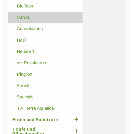
BioTabs
Canna
Guanokalong
Hesi
Neudorff
pH Regulatoren
Plagron
Snoek
Specials
T.A. Terra Aquatica
Erden und Substrate
Töpfe und
Pflanzbehälter