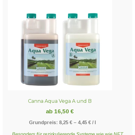
Canna Aqua Vega A und B
ab
16,50
€
Grundpreis:
8,25
€
–
4,45
€
/
l
Besonders für rezirkulierende Systeme wie wie NFT