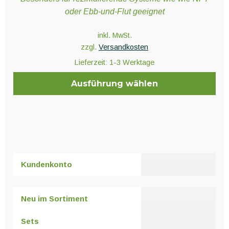
oder Ebb-und-Flut geeignet
inkl. MwSt.
zzgl.
Versandkosten
Lieferzeit:
1-3 Werktage
Ausführung wählen
Dieses
Produkt
weist
mehrere
Varianten
Kundenkonto
auf.
Die
Optionen
Neu im Sortiment
können
auf
Sets