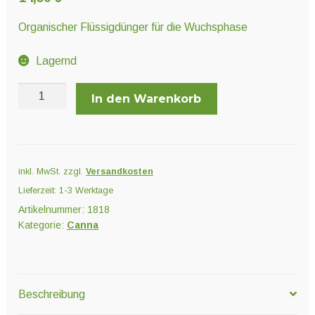
Unter
Pflanzenschutz und Biozide
öffnen
Organischer Flüssigdünger für die Wuchsphase
Lagernd
Unter
Saatgut
öffnen
Canna
In den Warenkorb
Bio
Unter
Vega
Ernte und Verarbeitung
öffnen
1
l
inkl. MwSt.
zzgl.
Versandkosten
Menge
Gartengeräte
Lieferzeit:
1-3 Werktage
Artikelnummer:
1818
Unter
Sonstiges
Kategorie:
Canna
öffnen
Beschreibung