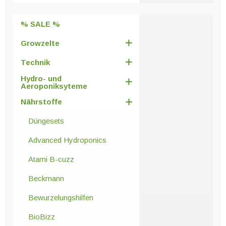
der
Produktseite
% SALE %
gewählt
werden
Growzelte
Technik
Hydro- und
Aeroponiksyteme
Nährstoffe
Düngesets
Advanced Hydroponics
Atami B-cuzz
Beckmann
Bewurzelungshilfen
BioBizz