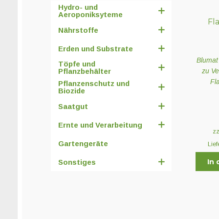
Hydro- und
Aeroponiksyteme
Fl
Nährstoffe
Erden und Substrate
Blumat
Töpfe und
zu V
Pflanzbehälter
Fl
Pflanzenschutz und
Biozide
Saatgut
Ernte und Verarbeitung
z
Gartengeräte
Lief
In
Sonstiges