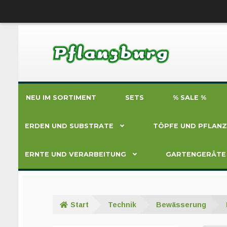
Zur
Zum
Navigation
Inhalt
springen
springen
NEU IM SORTIMENT
SETS
% SALE %
ERDEN UND SUBSTRATE
TÖPFE UND PFLAN
ERNTE UND VERARBEITUNG
GARTENGERÄTE
Start
Technik
Bewässerung