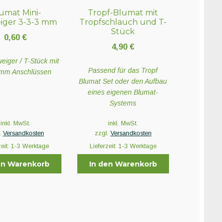
umat Mini-
Tropf-Blumat mit
iger 3-3-3 mm
Tropfschlauch und T-
Stück
0,60
€
4,90
€
eiger / T-Stück mit
Passend für das Tropf
 mm Anschlüssen
Blumat Set oder den Aufbau
eines eigenen Blumat-
Systems
inkl. MwSt.
inkl. MwSt.
.
Versandkosten
zzgl.
Versandkosten
zeit:
1-3 Werktage
Lieferzeit:
1-3 Werktage
en Warenkorb
In den Warenkorb