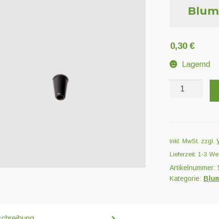
Blum
0,30
€
Lagernd
Blumat
Verschlusska
3
mm
Menge
inkl. MwSt.
zzgl.
Lieferzeit:
1-3 We
Artikelnummer:
Kategorie:
Blu
chreibung