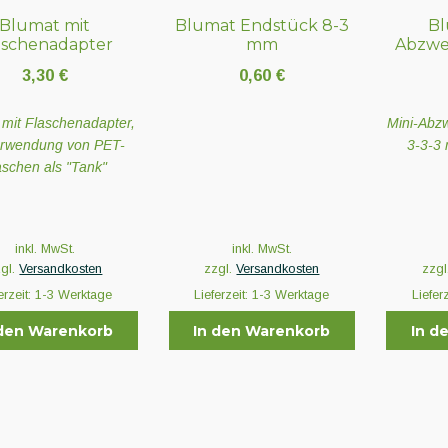
Blumat mit
Blumat Endstück 8-3
Bl
aschenadapter
mm
Abzwe
3,30
€
0,60
€
 mit Flaschenadapter,
Mini-Abzw
erwendung von PET-
3-3-3
aschen als "Tank"
inkl. MwSt.
inkl. MwSt.
zgl.
Versandkosten
zzgl.
Versandkosten
zzgl
erzeit:
1-3 Werktage
Lieferzeit:
1-3 Werktage
Liefer
 den Warenkorb
In den Warenkorb
In d