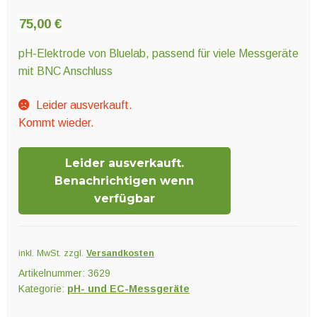
Unter
Pflanzenschutz und Biozide
öffnen
75,00
€
pH-Elektrode von Bluelab, passend für viele Messgeräte
Unter
Saatgut
mit BNC Anschluss
öffnen
Leider ausverkauft.
Kommt wieder.
Unter
Ernte und Verarbeitung
öffnen
Leider ausverkauft.
Benachrichtigen wenn
Gartengeräte
verfügbar
Unter
Sonstiges
öffnen
inkl. MwSt.
zzgl.
Versandkosten
Artikelnummer:
3629
Kategorie:
pH- und EC-Messgeräte