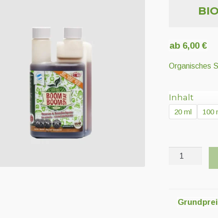
BI
ab
6,00
€
Organisches S
Inhalt
20 ml
100 
BIOTabs
Boom
Boom
Spray
Menge
Grundpre