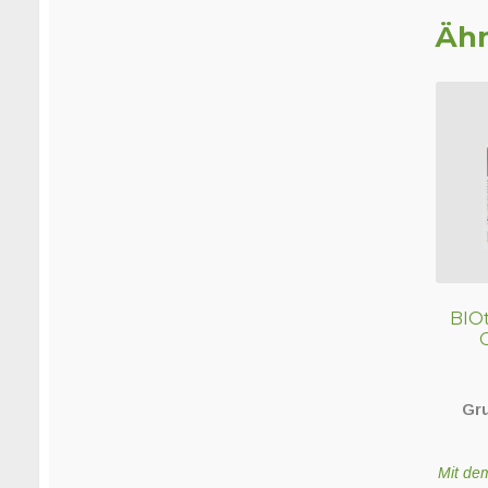
Ähn
BIO
Gr
Mit de