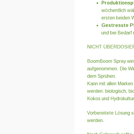
Produktionsp
wöchentlich wä
ersten beiden 
Gestresste P
und bei Bedarf
NICHT ÜBERDOSIE
BoomBoom Spray wird 
aufgenommen. Die Wirk
dem Sprühen.
Kann mit allen Marke
werden: biologisch, bi
Kokos und Hydrokultu
Vorbereitete Lösung s
werden.