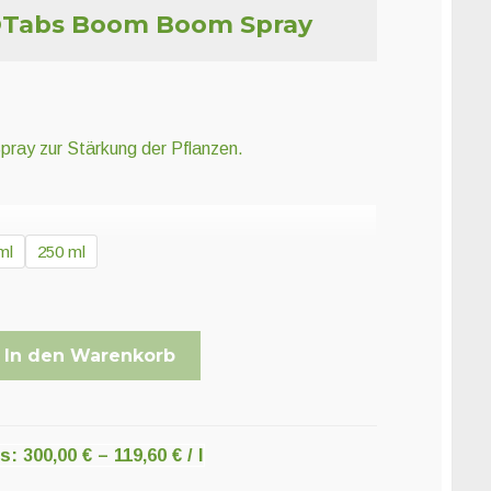
OTabs Boom Boom Spray
pray zur Stärkung der Pflanzen.
ml
250 ml
In den Warenkorb
is:
300,00
€
–
119,60
€
/
l