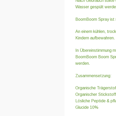
Nach Gebrauch sollte 
Wasser gespült werde
BoomBoom Spray ist si
An einem kühlen, troc
Kindern aufbewahren.
In Übereinstimmung m
BoomBoom Boom Spray
werden.
Zusammensetzung:
Organische Trägersto
Organischer Stickstof
Lösliche Peptide & pf
Glucide 10%