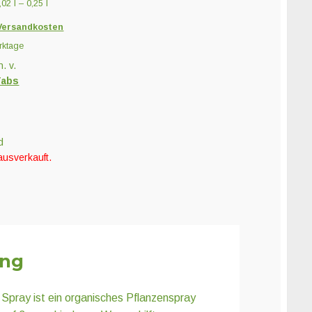
0,02
l
– 0,25
l
Versandkosten
rktage
n. v.
Tabs
d
ausverkauft.
ung
ray ist ein organisches Pflanzenspray