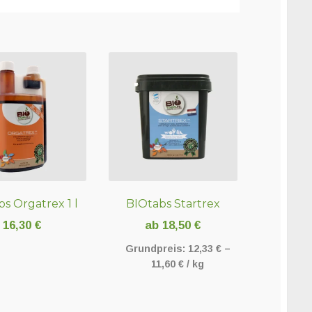
s Orgatrex 1 l
BIOtabs Startrex
16,30
€
ab
18,50
€
Grundpreis:
12,33
€
–
11,60
€
/
kg