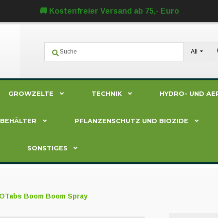
🚚 Kostenfreier Versand ab 75,- Euro
All
GROWZELTE
TECHNIK
HYDRO- UND AE
ZBEHÄLTER
PFLANZENSCHUTZ UND BIOZIDE
SONSTIGES
IOTabs Boom Boom Spray