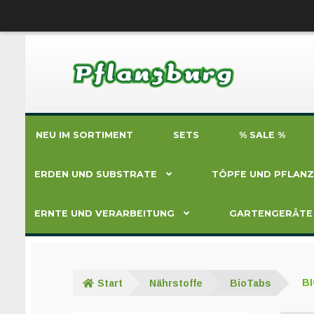
Zur
Zum
Navigation
Inhalt
springen
springen
NEU IM SORTIMENT
SETS
% SALE %
ERDEN UND SUBSTRATE
TÖPFE UND PFLAN
ERNTE UND VERARBEITUNG
GARTENGERÄTE
Start
Nährstoffe
BioTabs
B