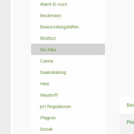
Atami B-cuzz
Beckmann
Bewurzelungshilfen
BioBizz
BioTabs
Canna
Guanokalong
Hesi
Neudorff
Bes
pH Regulatoren
Plagron
Pro
Snoek