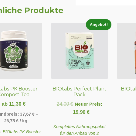
liche Produkte
Angebot!
tabs PK Booster
BIOtabs Perfect Plant
BIOtab
Compost Tea
Pack
Ursprünglicher
ab
11,30
€
24,00
€
Neuer Preis:
Preis
Aktueller
19,90
€
undpreis:
37,67
€
–
war:
Preis
26,75
€
/
kg
Komplettes Nahrungspaket
24,00 €
ist:
m BIOtabs PK Booster
für den Anbau von 2