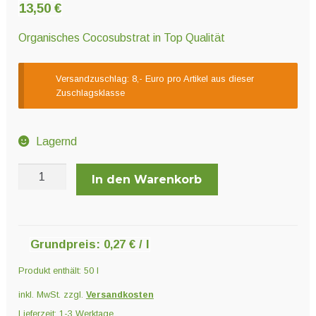
Unter
13,50
€
Pflanzenschutz und Biozide
öffnen
Organisches Cocosubstrat in Top Qualität
Unter
Saatgut
Versandzuschlag: 8,- Euro pro Artikel aus dieser
öffnen
Zuschlagsklasse
Unter
Ernte und Verarbeitung
öffnen
Lagernd
BioBizz
In den Warenkorb
Gartengeräte
Coco-
Mix
Unter
Sonstiges
50
öffnen
Liter
Grundpreis:
0,27
€
/
l
Menge
Produkt enthält: 50
l
inkl. MwSt.
zzgl.
Versandkosten
Lieferzeit:
1-3 Werktage