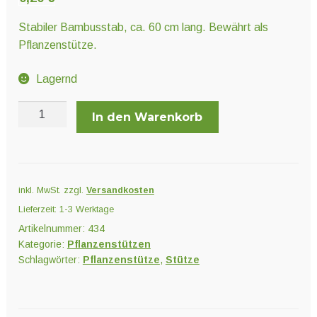
Unter
Pflanzenschutz und Biozide
öffnen
Stabiler Bambusstab, ca. 60 cm lang. Bewährt als
Pflanzenstütze.
Unter
Saatgut
Lagernd
öffnen
Bambusstab
In den Warenkorb
Unter
ca.
Ernte und Verarbeitung
öffnen
60
cm
Menge
Gartengeräte
inkl. MwSt.
zzgl.
Versandkosten
Lieferzeit:
1-3 Werktage
Unter
Sonstiges
Artikelnummer:
434
öffnen
Kategorie:
Pflanzenstützen
Schlagwörter:
Pflanzenstütze
,
Stütze