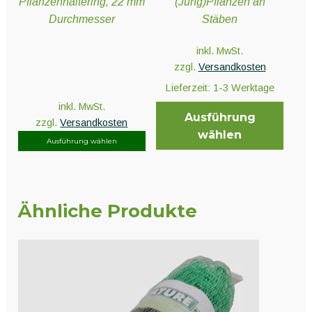
Pflanzenhaltering, 22 mm
(Jung)Pflanzen an
Durchmesser
Stäben
inkl. MwSt.
zzgl.
Versandkosten
Lieferzeit:
1-3 Werktage
inkl. MwSt.
Ausführung
zzgl.
Versandkosten
wählen
Ausführung wählen
Dieses
Dieses
Produkt
Produkt
weist
weist
Ähnliche Produkte
mehrere
mehrere
Varianten
Varianten
auf.
auf.
Die
Die
Optionen
Optionen
können
können