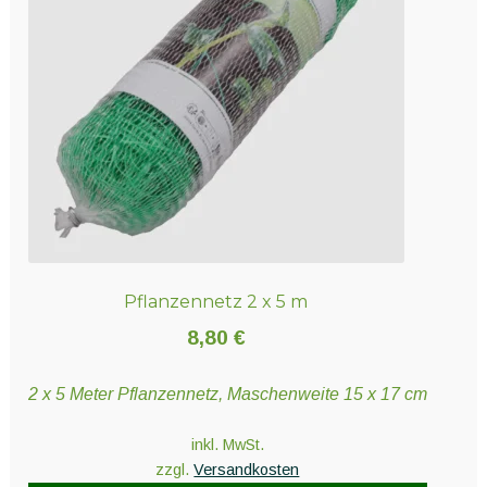
auf
auf
der
der
Produktseite
Produktseite
gewählt
gewählt
werden
werden
Pflanzennetz 2 x 5 m
8,80
€
2 x 5 Meter Pflanzennetz, Maschenweite 15 x 17 cm
inkl. MwSt.
zzgl.
Versandkosten