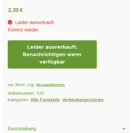
Unter
Pflanzenschutz und Biozide
öffnen
2,30
€
Leider ausverkauft.
Unter
Saatgut
Kommt wieder.
öffnen
Leider ausverkauft.
Unter
Ernte und Verarbeitung
Benachrichtigen wenn
öffnen
verfügbar
Gartengeräte
inkl. MwSt.
zzgl.
Versandkosten
Unter
Artikelnummer:
525
Sonstiges
Kategorien:
Alle Formteile
,
Verbindungsstücke
öffnen
Beschreibung