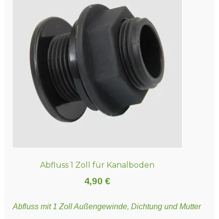
Abfluss 1 Zoll für Kanalboden
4,90
€
Abfluss mit 1 Zoll Außengewinde, Dichtung und Mutter