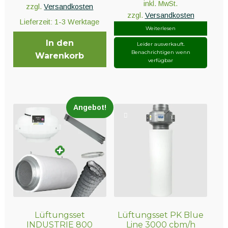
inkl. MwSt.
zzgl.
Versandkosten
zzgl.
Versandkosten
Lieferzeit:
1-3 Werktage
Weiterlesen
In den
Leider ausverkauft.
Benachrichtigen wenn
Warenkorb
verfügbar
Angebot!
Lüftungsset
Lüftungsset PK Blue
INDUSTRIE 800
Line 3000 cbm/h