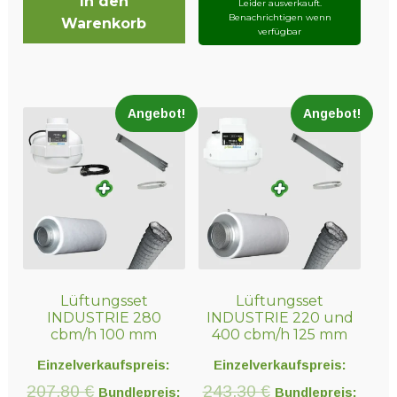
In den
Leider ausverkauft.
Benachrichtigen wenn
Warenkorb
verfügbar
Angebot!
Angebot!
Lüftungsset
Lüftungsset
INDUSTRIE 280
INDUSTRIE 220 und
cbm/h 100 mm
400 cbm/h 125 mm
Einzelverkaufspreis:
Einzelverkaufspreis:
Ursprünglicher
Ursprünglicher
207,80
€
243,30
€
Bundlepreis:
Bundlepreis: