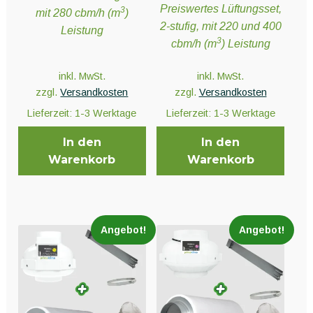
151,80 €
ist:
Unter
Pflanzenschutz und Biozide
Preiswertes Lüftungsset,
3
mit 280 cbm/h (m
)
181,90 €
ist:
öffnen
129,00 €.
2-stufig, mit 220 und 400
Leistung
159,00 €.
3
cbm/h (m
) Leistung
Unter
Saatgut
inkl. MwSt.
inkl. MwSt.
öffnen
zzgl.
Versandkosten
zzgl.
Versandkosten
Lieferzeit:
1-3 Werktage
Lieferzeit:
1-3 Werktage
Unter
Ernte und Verarbeitung
öffnen
In den
In den
Warenkorb
Warenkorb
Gartengeräte
Unter
Sonstiges
Angebot!
Angebot!
öffnen