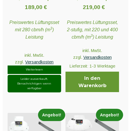
Preis
Aktueller
Preis
Aktueller
189,00
€
219,00
€
war:
Preis
war:
Preis
Preiswertes Lüftungsset
Preiswertes Lüftungsset,
207,80 €
ist:
243,30 €
ist:
3
mit 280 cbm/h (m
)
2-stufig, mit 220 und 400
189,00 €.
219,00 €.
3
Leistung
cbm/h (m
) Leistung
inkl. MwSt.
inkl. MwSt.
zzgl.
Versandkosten
zzgl.
Versandkosten
Lieferzeit:
1-3 Werktage
Weiterlesen
In den
Leider ausverkauft.
Benachrichtigen wenn
Warenkorb
verfügbar
Angebot!
Angebot!