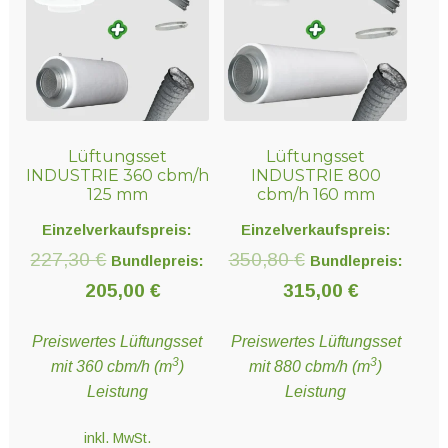
Lüftungsset
Lüftungsset
INDUSTRIE 360 cbm/h
INDUSTRIE 800
125 mm
cbm/h 160 mm
Einzelverkaufspreis:
Einzelverkaufspreis:
Ursprünglicher
Ursprünglicher
227,30
€
350,80
€
Bundlepreis:
Bundlepreis:
Preis
Aktueller
Preis
Aktueller
205,00
€
315,00
€
war:
Preis
war:
Preis
Preiswertes Lüftungsset
Preiswertes Lüftungsset
227,30 €
ist:
350,80 €
ist:
3
3
mit 360 cbm/h (m
)
mit 880 cbm/h (m
)
205,00 €.
315,00 €.
Leistung
Leistung
inkl. MwSt.