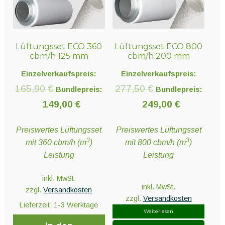
Lüftungsset ECO 360
Lüftungsset ECO 800
cbm/h 125 mm
cbm/h 200 mm
Einzelverkaufspreis:
Einzelverkaufspreis:
Ursprünglicher
Ursprünglicher
165,90
€
277,50
€
Bundlepreis:
Bundlepreis:
Preis
Aktueller
Preis
Aktueller
149,00
€
249,00
€
war:
Preis
war:
Preis
Preiswertes Lüftungsset
Preiswertes Lüftungsset
165,90 €
ist:
277,50 €
ist:
3
3
mit 360 cbm/h (m
)
mit 800 cbm/h (m
)
149,00 €.
249,00 €.
Leistung
Leistung
inkl. MwSt.
inkl. MwSt.
zzgl.
Versandkosten
zzgl.
Versandkosten
Lieferzeit:
1-3 Werktage
Weiterlesen