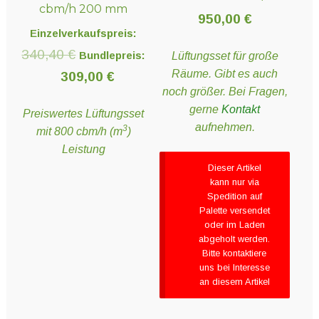
cbm/h 200 mm
950,00
€
Einzelverkaufspreis:
Ursprünglicher
340,40
€
Bundlepreis:
Lüftungsset für große
Räume. Gibt es auch
Preis
Aktueller
309,00
€
noch größer. Bei Fragen,
war:
Preis
gerne
Kontakt
Preiswertes Lüftungsset
340,40 €
ist:
aufnehmen.
3
mit 800 cbm/h (m
)
309,00 €.
Leistung
Dieser Artikel
kann nur via
Spedition auf
Palette versendet
oder im Laden
abgeholt werden.
Bitte kontaktiere
uns bei Interesse
an diesem Artikel