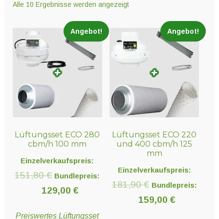
Alle 10 Ergebnisse werden angezeigt
Unter
Technik
öffnen
Angebot!
Angebot!
Unter
Hydro- und Aeroponiksyteme
öffnen
Unter
Nährstoffe
öffnen
Lüftungsset ECO 280
Lüftungsset ECO 220
Unter
Erden und Substrate
cbm/h 100 mm
und 400 cbm/h 125
öffnen
mm
Einzelverkaufspreis:
Einzelverkaufspreis:
Ursprünglicher
151,80
€
Bundlepreis:
Unter
Töpfe und Pflanzbehälter
Ursprünglicher
181,90
€
Bundlepreis:
Preis
Aktueller
129,00
€
öffnen
Preis
Aktueller
159,00
€
war:
Preis
war:
Preis
Preiswertes Lüftungsset