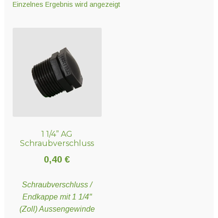
Einzelnes Ergebnis wird angezeigt
Unter
Technik
öffnen
Unter
Hydro- und Aeroponiksyteme
öffnen
Unter
Nährstoffe
öffnen
1 1/4” AG
Unter
Erden und Substrate
Schraubverschluss
öffnen
0,40
€
Unter
Töpfe und Pflanzbehälter
Schraubverschluss /
öffnen
Endkappe mit 1 1/4"
(Zoll) Aussengewinde