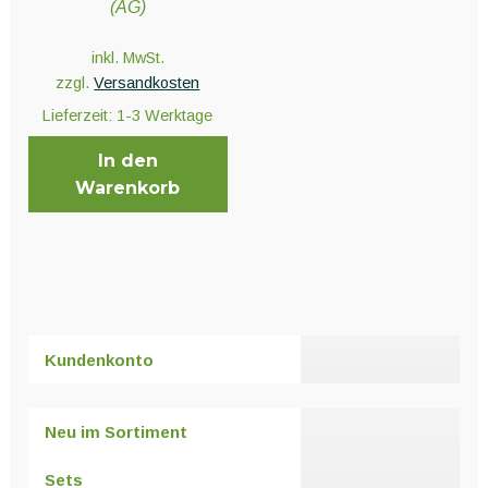
Unter
(AG)
Pflanzenschutz und Biozide
öffnen
inkl. MwSt.
zzgl.
Versandkosten
Unter
Saatgut
Lieferzeit:
1-3 Werktage
öffnen
In den
Warenkorb
Unter
Ernte und Verarbeitung
öffnen
Gartengeräte
Unter
Sonstiges
Kundenkonto
öffnen
Neu im Sortiment
Sets