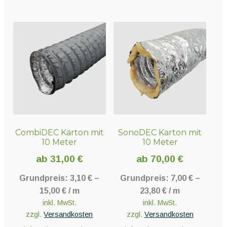
Produkt
Produkt
weist
weist
mehrere
mehrere
Varianten
Varianten
auf.
auf.
Die
Die
Optionen
Optionen
können
können
auf
auf
der
der
CombiDEC Karton mit
SonoDEC Karton mit
Produktseite
Produktseite
10 Meter
10 Meter
gewählt
gewählt
werden
werden
ab
31,00
€
ab
70,00
€
Grundpreis:
3,10
€
–
Grundpreis:
7,00
€
–
15,00
€
/
m
23,80
€
/
m
inkl. MwSt.
inkl. MwSt.
zzgl.
Versandkosten
zzgl.
Versandkosten