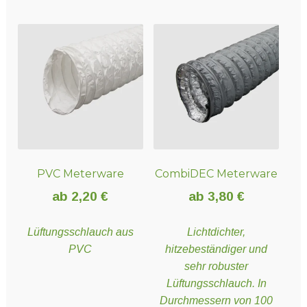
Unter
Technik
öffnen
Unter
Hydro- und Aeroponiksyteme
öffnen
Unter
Nährstoffe
öffnen
PVC Meterware
CombiDEC Meterware
Unter
ab
2,20
€
ab
3,80
€
Erden und Substrate
öffnen
Lüftungsschlauch aus
Lichtdichter,
PVC
hitzebeständiger und
Unter
Töpfe und Pflanzbehälter
sehr robuster
öffnen
Lüftungsschlauch. In
Durchmessern von 100