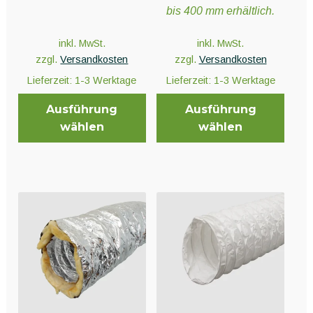
Unter
Pflanzenschutz und Biozide
bis 400 mm erhältlich.
öffnen
inkl. MwSt.
inkl. MwSt.
zzgl.
Versandkosten
zzgl.
Versandkosten
Unter
Saatgut
öffnen
Lieferzeit:
1-3 Werktage
Lieferzeit:
1-3 Werktage
Ausführung
Ausführung
Unter
Ernte und Verarbeitung
wählen
wählen
öffnen
Dieses
Dieses
Produkt
Produkt
Gartengeräte
weist
weist
mehrere
mehrere
Unter
Varianten
Varianten
Sonstiges
öffnen
auf.
auf.
Die
Die
Optionen
Optionen
können
können
auf
auf