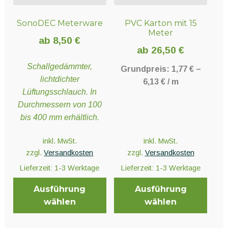
der
der
SonoDEC Meterware
PVC Karton mit 15
Produktseite
Produktseite
Meter
gewählt
gewählt
ab
8,50
€
werden
werden
ab
26,50
€
Schallgedämmter,
Grundpreis:
1,77
€
–
lichtdichter
6,13
€
/
m
Lüftungsschlauch. In
Durchmessern von 100
bis 400 mm erhältlich.
inkl. MwSt.
inkl. MwSt.
zzgl.
Versandkosten
zzgl.
Versandkosten
Lieferzeit:
1-3 Werktage
Lieferzeit:
1-3 Werktage
Ausführung
Ausführung
wählen
wählen
Dieses
Dieses