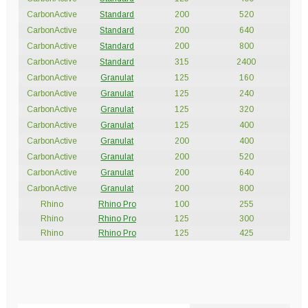
CarbonActive
Standard
200
520
65
CarbonActive
Standard
200
640
80
CarbonActive
Standard
200
800
10
CarbonActive
Standard
315
2400
30
CarbonActive
Granulat
125
160
20
CarbonActive
Granulat
125
240
30
CarbonActive
Granulat
125
320
40
CarbonActive
Granulat
125
400
50
CarbonActive
Granulat
200
400
50
CarbonActive
Granulat
200
520
65
CarbonActive
Granulat
200
640
80
CarbonActive
Granulat
200
800
10
Rhino
Rhino Pro
100
255
30
Rhino
Rhino Pro
125
300
35
Rhino
Rhino Pro
125
425
50