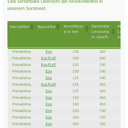
Eine sortierbare Übersicht der Aktivkohlefilter in
Unter
unserem Sortiment.
Technik
öffnen
Anschluss
Optimale
Maxi
Hersteller
Baureihe
ø in mm
Leistung
Leis
Unter
Hydro- und Aeroponiksyteme
in cbm/h
in cb
öffnen
Anschluss
Optimale
Maxi
Hersteller
Baureihe
PrimaKlima
Eco
100
160
24
ø in mm
Leistung
Leis
Unter
Nährstoffe
PrimaKlima
Eco FLAT
100
200
25
in cbm/h
in c
öffnen
PrimaKlima
Eco FLAT
125
200
25
PrimaKlima
Eco
100
240
36
PrimaKlima
Eco
125
240
36
Unter
Erden und Substrate
PrimaKlima
Eco FLAT
125
360
45
öffnen
PrimaKlima
Eco
125
360
48
PrimaKlima
Eco
150
450
62
PrimaKlima
Eco
160
450
62
Unter
Töpfe und Pflanzbehälter
PrimaKlima
Eco
150
700
90
öffnen
PrimaKlima
Eco
160
700
90
PrimaKlima
Eco
200
780
11