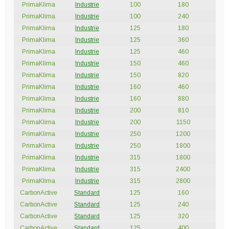
Unter
PrimaKlima
Industrie
100
180
28
Pflanzenschutz und Biozide
öffnen
PrimaKlima
Industrie
100
240
42
PrimaKlima
Industrie
125
180
28
PrimaKlima
Industrie
125
360
46
Unter
Saatgut
PrimaKlima
Industrie
125
460
70
öffnen
PrimaKlima
Industrie
150
460
68
PrimaKlima
Industrie
150
820
10
PrimaKlima
Industrie
160
460
72
Unter
Ernte und Verarbeitung
PrimaKlima
Industrie
160
880
11
öffnen
PrimaKlima
Industrie
200
810
10
PrimaKlima
Industrie
200
1150
16
PrimaKlima
Industrie
250
1200
18
Gartengeräte
PrimaKlima
Industrie
250
1800
27
PrimaKlima
Industrie
315
1800
27
Unter
Sonstiges
PrimaKlima
Industrie
315
2400
36
öffnen
PrimaKlima
Industrie
315
2800
47
CarbonActive
Standard
125
160
20
CarbonActive
Standard
125
240
30
CarbonActive
Standard
125
320
40
CarbonActive
Standard
125
400
50