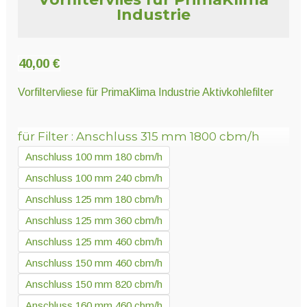
Unter
Pflanzenschutz und Biozide
Industrie
öffnen
Unter
40,00
€
Saatgut
öffnen
Vorfiltervliese für PrimaKlima Industrie Aktivkohlefilter
Unter
Ernte und Verarbeitung
für Filter
Anschluss 315 mm 1800 cbm/h
öffnen
Anschluss 100 mm 180 cbm/h
Anschluss 100 mm 240 cbm/h
Gartengeräte
Anschluss 125 mm 180 cbm/h
Unter
Sonstiges
Anschluss 125 mm 360 cbm/h
öffnen
Anschluss 125 mm 460 cbm/h
Anschluss 150 mm 460 cbm/h
Anschluss 150 mm 820 cbm/h
Anschluss 160 mm 460 cbm/h