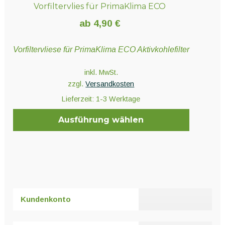
Vorfiltervlies für PrimaKlima ECO
ab
4,90
€
Vorfiltervliese für PrimaKlima ECO Aktivkohlefilter
inkl. MwSt.
zzgl.
Versandkosten
Lieferzeit:
1-3 Werktage
Ausführung wählen
Dieses
Produkt
weist
mehrere
Varianten
Kundenkonto
auf.
Die