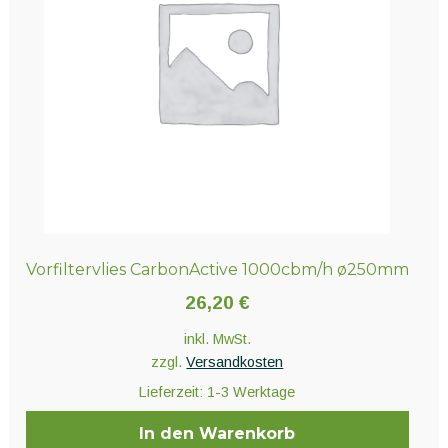
Optionen
können
auf
der
Produktseite
gewählt
werden
Vorfiltervlies CarbonActive 1000cbm/h ø250mm
26,20
€
inkl. MwSt.
zzgl.
Versandkosten
Lieferzeit:
1-3 Werktage
In den Warenkorb