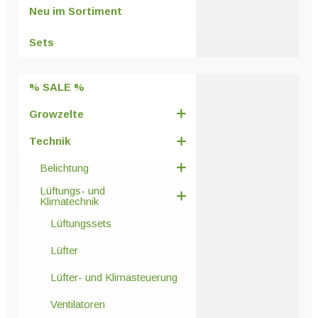
Optionen
Neu im Sortiment
können
auf
Sets
der
Produktseite
% SALE %
gewählt
werden
Growzelte
Technik
Belichtung
Lüftungs- und
Klimatechnik
Lüftungssets
Lüfter
Lüfter- und Klimasteuerung
Ventilatoren