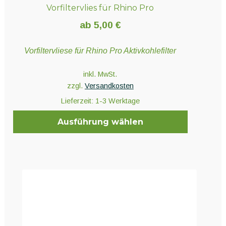
Vorfiltervlies für Rhino Pro
ab
5,00
€
Vorfiltervliese für Rhino Pro Aktivkohlefilter
inkl. MwSt.
zzgl.
Versandkosten
Lieferzeit:
1-3 Werktage
Ausführung wählen
Dieses
Produkt
weist
mehrere
Varianten
auf.
Die