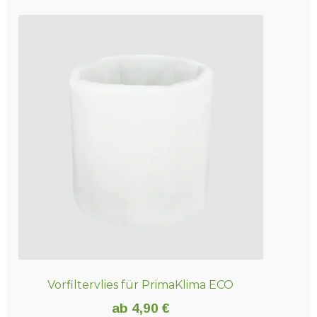
weist
mehrere
Varianten
auf.
Die
Optionen
können
auf
der
Produktseite
gewählt
werden
Vorfiltervlies für PrimaKlima ECO
ab
4,90
€