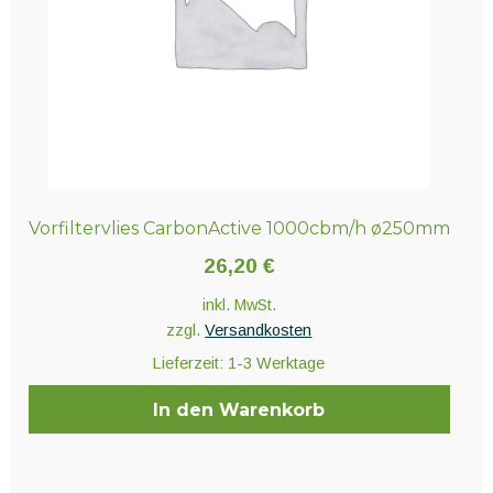
der
Produktseite
gewählt
werden
Vorfiltervlies CarbonActive 1000cbm/h ø250mm
26,20
€
inkl. MwSt.
zzgl.
Versandkosten
Lieferzeit:
1-3 Werktage
In den Warenkorb