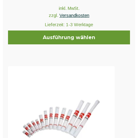
inkl. MwSt.
zzgl.
Versandkosten
Lieferzeit:
1-3 Werktage
Ausführung wählen
Dieses
Produkt
weist
mehrere
Varianten
auf.
Die
Optionen
können
auf
der
Produktseite