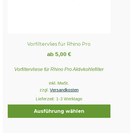
gewählt
werden
Vorfiltervlies für Rhino Pro
ab
5,00
€
Vorfiltervliese für Rhino Pro Aktivkohlefilter
inkl. MwSt.
zzgl.
Versandkosten
Lieferzeit:
1-3 Werktage
Ausführung wählen
Dieses
Produkt