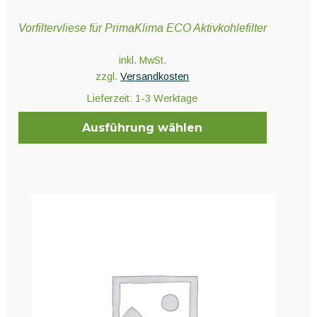
Vorfiltervliese für PrimaKlima ECO Aktivkohlefilter
inkl. MwSt.
zzgl.
Versandkosten
Lieferzeit:
1-3 Werktage
Ausführung wählen
Dieses
Produkt
weist
mehrere
Varianten
auf.
Die
Optionen
können
auf