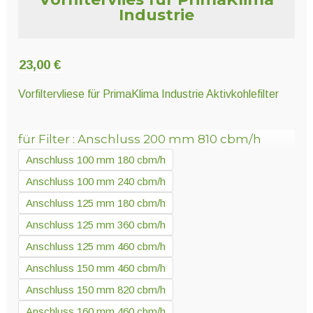
Unter
Pflanzenschutz und Biozide
Industrie
öffnen
Unter
23,00
€
Saatgut
öffnen
Vorfiltervliese für PrimaKlima Industrie Aktivkohlefilter
Unter
Ernte und Verarbeitung
für Filter
Anschluss 200 mm 810 cbm/h
öffnen
Anschluss 100 mm 180 cbm/h
Anschluss 100 mm 240 cbm/h
Gartengeräte
Anschluss 125 mm 180 cbm/h
Unter
Sonstiges
Anschluss 125 mm 360 cbm/h
öffnen
Anschluss 125 mm 460 cbm/h
Anschluss 150 mm 460 cbm/h
Anschluss 150 mm 820 cbm/h
Anschluss 160 mm 460 cbm/h