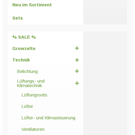
Optionen
Neu im Sortiment
können
auf
Sets
der
Produktseite
% SALE %
gewählt
werden
Growzelte
Technik
Belichtung
Lüftungs- und
Klimatechnik
Lüftungssets
Lüfter
Lüfter- und Klimasteuerung
Ventilatoren