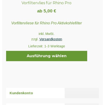
Vorfiltervlies für Rhino Pro
ab
5,00
€
Vorfiltervliese für Rhino Pro Aktivkohlefilter
inkl. MwSt.
zzgl.
Versandkosten
Lieferzeit:
1-3 Werktage
Ausführung wählen
Dieses
Produkt
weist
mehrere
Varianten
Kundenkonto
auf.
Die