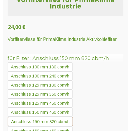
Unter
Pflanzenschutz und Biozide
Industrie
öffnen
Unter
24,00
€
Saatgut
öffnen
Vorfiltervliese für PrimaKlima Industrie Aktivkohlefilter
Unter
Ernte und Verarbeitung
für Filter
Anschluss 150 mm 820 cbm/h
öffnen
Anschluss 100 mm 180 cbm/h
Anschluss 100 mm 240 cbm/h
Gartengeräte
Anschluss 125 mm 180 cbm/h
Unter
Sonstiges
Anschluss 125 mm 360 cbm/h
öffnen
Anschluss 125 mm 460 cbm/h
Anschluss 150 mm 460 cbm/h
Anschluss 150 mm 820 cbm/h
Anschluss 160 mm 460 cbm/h