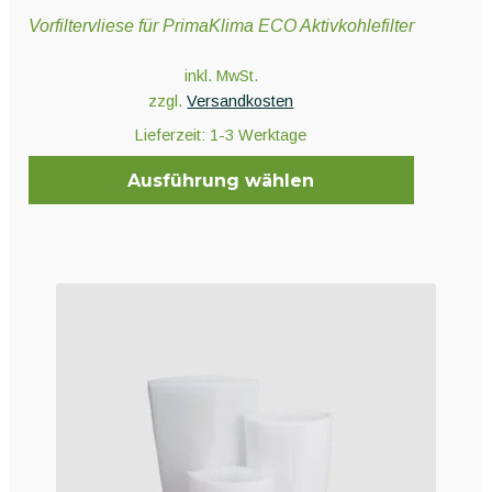
Vorfiltervliese für PrimaKlima ECO Aktivkohlefilter
inkl. MwSt.
zzgl.
Versandkosten
Lieferzeit:
1-3 Werktage
Ausführung wählen
Dieses
Produkt
weist
mehrere
Varianten
auf.
Die
Optionen
können
auf