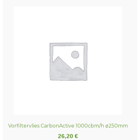
weist
mehrere
Varianten
auf.
Die
Optionen
können
auf
der
Produktseite
gewählt
werden
Vorfiltervlies CarbonActive 1000cbm/h ø250mm
26,20
€