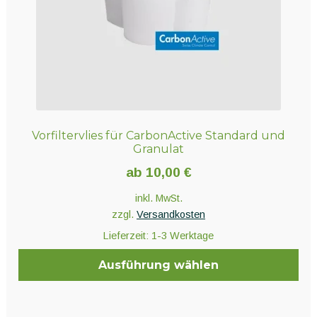
der
Produktseite
gewählt
werden
Vorfiltervlies für CarbonActive Standard und
Granulat
ab
10,00
€
inkl. MwSt.
zzgl.
Versandkosten
Lieferzeit:
1-3 Werktage
Ausführung wählen
Dieses
Produkt