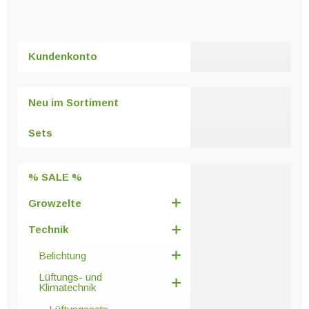
weist
mehrere
Varianten
Kundenkonto
auf.
Die
Optionen
Neu im Sortiment
können
auf
Sets
der
Produktseite
% SALE %
gewählt
werden
Growzelte
Technik
Belichtung
Lüftungs- und
Klimatechnik