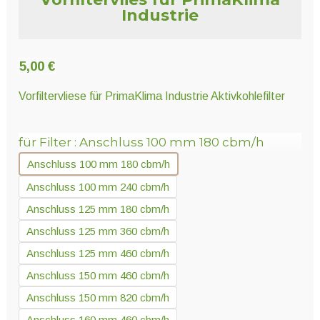
Unter
Pflanzenschutz und Biozide
Industrie
öffnen
Unter
5,00
€
Saatgut
öffnen
Vorfiltervliese für PrimaKlima Industrie Aktivkohlefilter
Unter
Ernte und Verarbeitung
für Filter
Anschluss 100 mm 180 cbm/h
öffnen
Anschluss 100 mm 180 cbm/h
Anschluss 100 mm 240 cbm/h
Gartengeräte
Anschluss 125 mm 180 cbm/h
Unter
Sonstiges
Anschluss 125 mm 360 cbm/h
öffnen
Anschluss 125 mm 460 cbm/h
Anschluss 150 mm 460 cbm/h
Anschluss 150 mm 820 cbm/h
Anschluss 160 mm 460 cbm/h