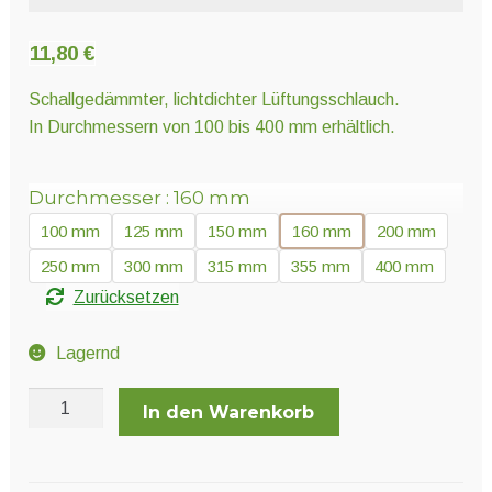
Unter
Pflanzenschutz und Biozide
öffnen
11,80
€
Unter
Schallgedämmter, lichtdichter Lüftungsschlauch.
Saatgut
öffnen
In Durchmessern von 100 bis 400 mm erhältlich.
Unter
Durchmesser
160 mm
Ernte und Verarbeitung
öffnen
100 mm
125 mm
150 mm
160 mm
200 mm
250 mm
300 mm
315 mm
355 mm
400 mm
Gartengeräte
Zurücksetzen
Unter
Sonstiges
Lagernd
öffnen
SonoDEC
In den Warenkorb
Meterware
Menge