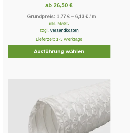
ab
26,50
€
Grundpreis:
1,77
€
–
6,13
€
/
m
inkl. MwSt.
zzgl.
Versandkosten
Lieferzeit:
1-3 Werktage
Ausführung wählen
Dieses
Produkt
weist
mehrere
Varianten
auf.
Die
Optionen
können
auf