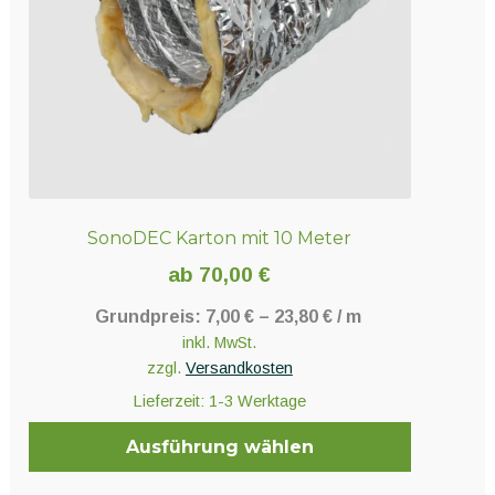
auf
der
Produktseite
gewählt
werden
SonoDEC Karton mit 10 Meter
ab
70,00
€
Grundpreis:
7,00
€
–
23,80
€
/
m
inkl. MwSt.
zzgl.
Versandkosten
Lieferzeit:
1-3 Werktage
Ausführung wählen
Dieses