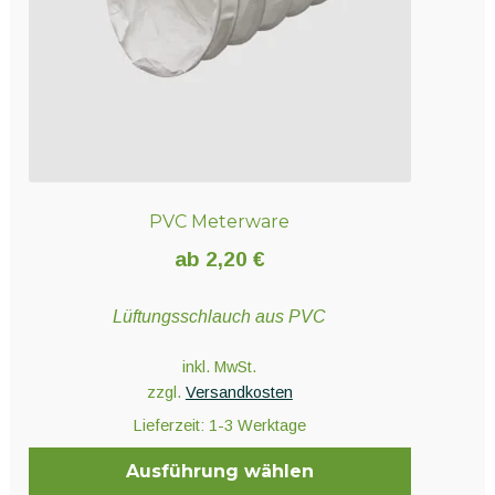
der
Produktseite
gewählt
werden
PVC Meterware
ab
2,20
€
Lüftungsschlauch aus PVC
inkl. MwSt.
zzgl.
Versandkosten
Lieferzeit:
1-3 Werktage
Ausführung wählen