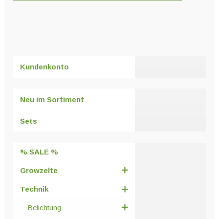
Dieses
Produkt
weist
mehrere
Varianten
Kundenkonto
auf.
Die
Optionen
Neu im Sortiment
können
auf
Sets
der
Produktseite
% SALE %
gewählt
werden
Growzelte
Technik
Belichtung