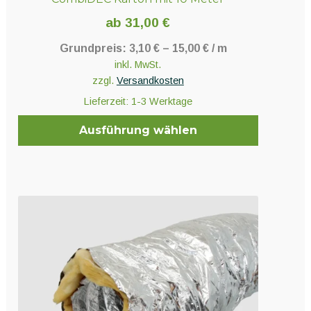
ab
31,00
€
Grundpreis:
3,10
€
–
15,00
€
/
m
inkl. MwSt.
zzgl.
Versandkosten
Lieferzeit:
1-3 Werktage
Ausführung wählen
Dieses
Produkt
weist
mehrere
Varianten
auf.
Die
Optionen
können