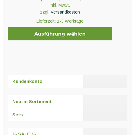
inkl. MwSt.
zzgl.
Versandkosten
Lieferzeit:
1-3 Werktage
Ausführung wählen
Dieses
Produkt
weist
mehrere
Varianten
Kundenkonto
auf.
Die
Optionen
Neu im Sortiment
können
auf
Sets
der
Produktseite
% SALE %