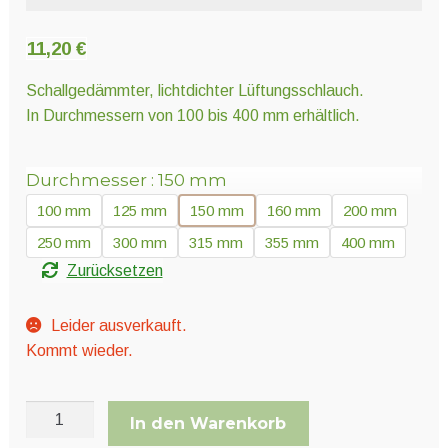
Unter
Pflanzenschutz und Biozide
öffnen
11,20
€
Unter
Schallgedämmter, lichtdichter Lüftungsschlauch.
Saatgut
öffnen
In Durchmessern von 100 bis 400 mm erhältlich.
Unter
Durchmesser
150 mm
Ernte und Verarbeitung
öffnen
100 mm
125 mm
150 mm
160 mm
200 mm
250 mm
300 mm
315 mm
355 mm
400 mm
Gartengeräte
Zurücksetzen
Unter
Sonstiges
Leider ausverkauft.
öffnen
Kommt wieder.
SonoDEC
In den Warenkorb
Meterware