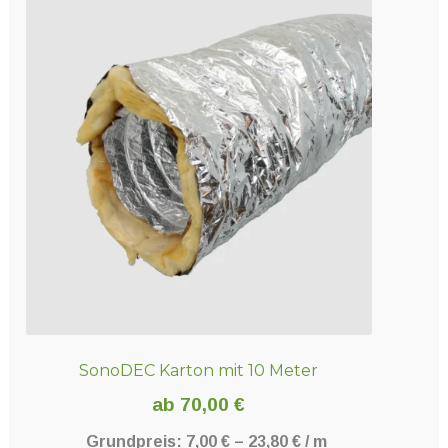
mehrere
Varianten
auf.
Die
Optionen
können
auf
der
Produktseite
gewählt
werden
SonoDEC Karton mit 10 Meter
ab
70,00
€
Grundpreis:
7,00
€
–
23,80
€
/
m