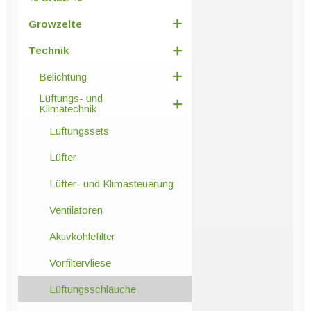
gewählt
werden
Growzelte
Technik
Belichtung
Lüftungs- und
Klimatechnik
Lüftungssets
Lüfter
Lüfter- und Klimasteuerung
Ventilatoren
Aktivkohlefilter
Vorfiltervliese
Lüftungsschläuche