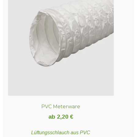
Varianten
auf.
Die
Optionen
können
auf
der
Produktseite
gewählt
werden
PVC Meterware
ab
2,20
€
Lüftungsschlauch aus PVC