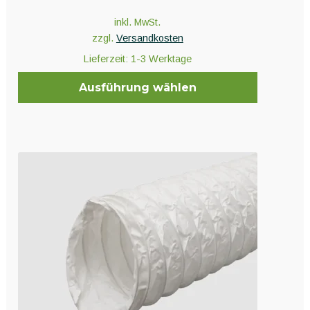
inkl. MwSt.
zzgl.
Versandkosten
Lieferzeit:
1-3 Werktage
Ausführung wählen
Dieses
Produkt
weist
mehrere
Varianten
auf.
Die
Optionen
können
auf
der
Produktseite