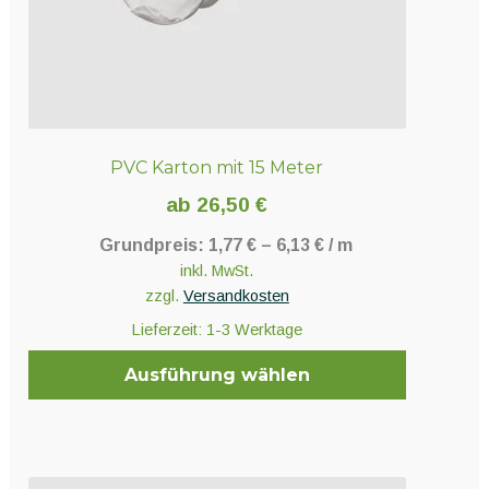
gewählt
werden
PVC Karton mit 15 Meter
ab
26,50
€
Grundpreis:
1,77
€
–
6,13
€
/
m
inkl. MwSt.
zzgl.
Versandkosten
Lieferzeit:
1-3 Werktage
Ausführung wählen
Dieses
Produkt
weist