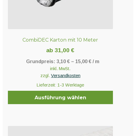
CombiDEC Karton mit 10 Meter
ab
31,00
€
Grundpreis:
3,10
€
–
15,00
€
/
m
inkl. MwSt.
zzgl.
Versandkosten
Lieferzeit:
1-3 Werktage
Ausführung wählen
Dieses
Produkt
weist
mehrere