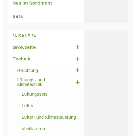
Neu im Sortiment
können
auf
Sets
der
Produktseite
% SALE %
gewählt
werden
Growzelte
Technik
Belichtung
Lüftungs- und
Klimatechnik
Lüftungssets
Lüfter
Lüfter- und Klimasteuerung
Ventilatoren