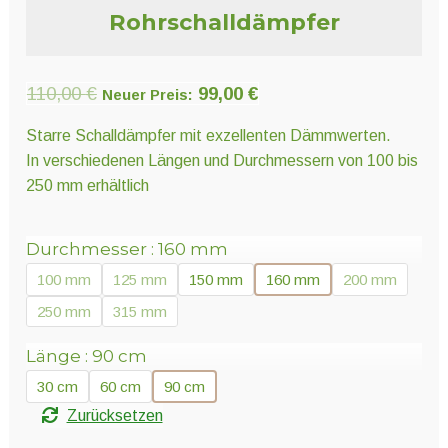
Unter
Pflanzenschutz und Biozide
Rohrschalldämpfer
öffnen
Unter
Ursprünglicher
Aktueller
110,00
€
99,00
€
Neuer Preis:
Saatgut
öffnen
Preis
Preis
Starre Schalldämpfer mit exzellenten Dämmwerten.
war:
ist:
In verschiedenen Längen und Durchmessern von 100 bis
Unter
110,00 €
99,00 €.
Ernte und Verarbeitung
250 mm erhältlich
öffnen
Durchmesser
160 mm
Gartengeräte
100 mm
125 mm
150 mm
160 mm
200 mm
250 mm
315 mm
Unter
Sonstiges
öffnen
Länge
90 cm
30 cm
60 cm
90 cm
Zurücksetzen