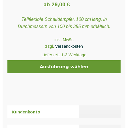
ab
29,00
€
Teilflexible Schalldämpfer, 100 cm lang. In
Durchmessern von 100 bis 355 mm erhältlich.
inkl. MwSt.
zzgl.
Versandkosten
Lieferzeit:
1-3 Werktage
Ausführung wählen
Dieses
Produkt
weist
mehrere
Varianten
Kundenkonto
auf.
Die
Optionen