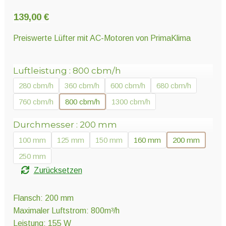
Unter
Pflanzenschutz und Biozide
öffnen
139,00
€
Preiswerte Lüfter mit AC-Motoren von PrimaKlima
Unter
Saatgut
öffnen
Luftleistung
800 cbm/h
280 cbm/h
360 cbm/h
600 cbm/h
680 cbm/h
Unter
Ernte und Verarbeitung
öffnen
760 cbm/h
800 cbm/h
1300 cbm/h
Durchmesser
200 mm
Gartengeräte
100 mm
125 mm
150 mm
160 mm
200 mm
250 mm
Unter
Sonstiges
öffnen
Zurücksetzen
Flansch: 200 mm
Maximaler Luftstrom: 800m³/h
Leistung: 155 W