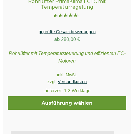
Rohrlüfter PrimaKlima ECTC mit
Temperaturregelung
Bewertet
mit
5.00
geprüfte Gesamtbewertungen
von 5
ab
280,00
€
Rohrlüfter mit Temperatursteuerung und effizienten EC-
Motoren
inkl. MwSt.
zzgl.
Versandkosten
Lieferzeit:
1-3 Werktage
Ausführung wählen
Dieses
Produkt
weist