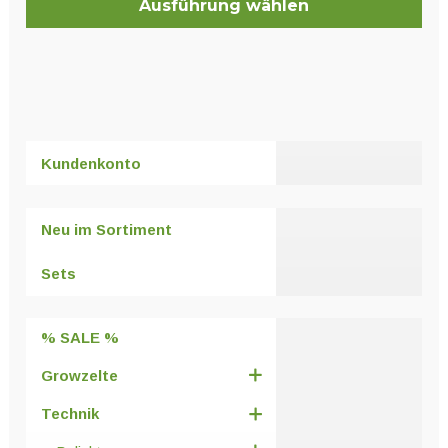
Ausführung wählen
Dieses
Produkt
weist
mehrere
Varianten
Kundenkonto
auf.
Die
Optionen
Neu im Sortiment
können
auf
Sets
der
Produktseite
% SALE %
gewählt
werden
Growzelte
Technik