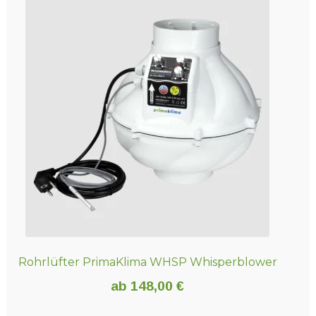
mehrere
Varianten
auf.
Die
Optionen
können
auf
der
Produktseite
gewählt
werden
Rohrlüfter PrimaKlima WHSP Whisperblower
ab
148,00
€