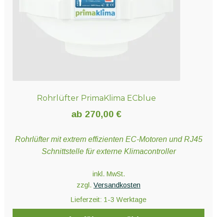
der
Produktseite
gewählt
werden
Rohrlüfter PrimaKlima ECblue
ab
270,00
€
Rohrlüfter mit extrem effizienten EC-Motoren und RJ45
Schnittstelle für externe Klimacontroller
inkl. MwSt.
zzgl.
Versandkosten
Lieferzeit:
1-3 Werktage