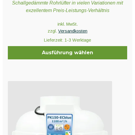
Schallgedämmte Rohrlüfter in vielen Variationen mit
exzellentem Preis-Leistungs-Verhältnis
inkl. MwSt.
zzgl.
Versandkosten
Lieferzeit:
1-3 Werktage
Ausführung wählen
Dieses
Produkt
weist
mehrere
Varianten
auf.
Die
Optionen
können
auf