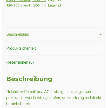
390-760-cbm-h, 150-mm
: Lagernd
420-800-cbm-h, 160-mm
: Lagernd
Beschreibung
Produktsicherheit
Rezensionen (0)
Beschreibung
Rohrlüfter PrimaKlima AC 2-stufig – leistungsstark,
preiswert, zwei Leistungsstufen, steckerfertig und direkt
betriebsbereit