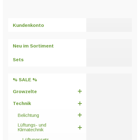
weist
mehrere
Varianten
Kundenkonto
auf.
Die
Optionen
Neu im Sortiment
können
auf
Sets
der
Produktseite
% SALE %
gewählt
werden
Growzelte
Technik
Belichtung
Lüftungs- und
Klimatechnik
Lüftungssets