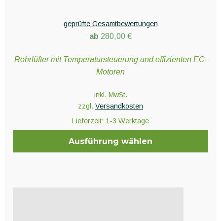
Bewertet
mit
5.00
geprüfte Gesamtbewertungen
von 5
ab
280,00
€
Rohrlüfter mit Temperatursteuerung und effizienten EC-
Motoren
inkl. MwSt.
zzgl.
Versandkosten
Lieferzeit:
1-3 Werktage
Ausführung wählen
Dieses
Produkt
weist
mehrere
Varianten