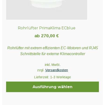
werden
Rohrlüfter PrimaKlima ECblue
ab
270,00
€
Rohrlüfter mit extrem effizienten EC-Motoren und RJ45
Schnittstelle für externe Klimacontroller
inkl. MwSt.
zzgl.
Versandkosten
Lieferzeit:
1-3 Werktage
Ausführung wählen
Dieses
Produkt