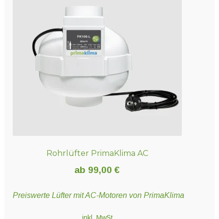
auf.
Die
Optionen
können
auf
der
Produktseite
gewählt
werden
Rohrlüfter PrimaKlima AC
ab
99,00
€
Preiswerte Lüfter mit AC-Motoren von PrimaKlima
inkl. MwSt.