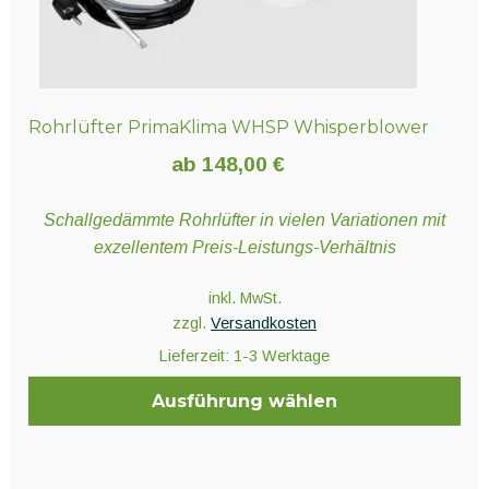
Rohrlüfter PrimaKlima WHSP Whisperblower
ab
148,00
€
Schallgedämmte Rohrlüfter in vielen Variationen mit
exzellentem Preis-Leistungs-Verhältnis
inkl. MwSt.
zzgl.
Versandkosten
Lieferzeit:
1-3 Werktage
Ausführung wählen
Dieses
Produkt