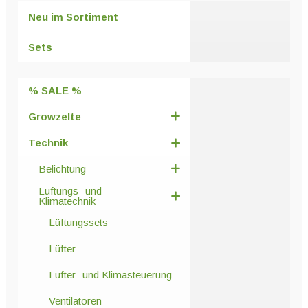
Optionen
Neu im Sortiment
können
auf
Sets
der
Produktseite
% SALE %
gewählt
werden
Growzelte
Technik
Belichtung
Lüftungs- und
Klimatechnik
Lüftungssets
Lüfter
Lüfter- und Klimasteuerung
Ventilatoren