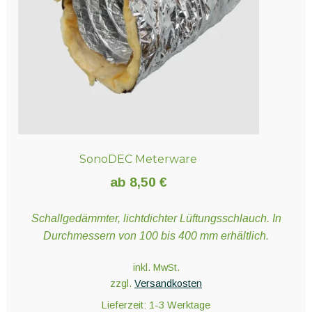
auf
der
Produktseite
gewählt
werden
SonoDEC Meterware
ab
8,50
€
Schallgedämmter, lichtdichter Lüftungsschlauch. In
Durchmessern von 100 bis 400 mm erhältlich.
inkl. MwSt.
zzgl.
Versandkosten
Lieferzeit:
1-3 Werktage