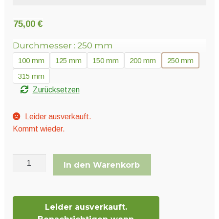
Unter
Pflanzenschutz und Biozide
öffnen
75,00
€
Unter
Durchmesser
250 mm
Saatgut
öffnen
100 mm
125 mm
150 mm
200 mm
250 mm
315 mm
Unter
Ernte und Verarbeitung
Zurücksetzen
öffnen
Leider ausverkauft.
Kommt wieder.
Gartengeräte
Unter
Sonstiges
PVC
In den Warenkorb
öffnen
Karton
mit
15
Leider ausverkauft.
Meter