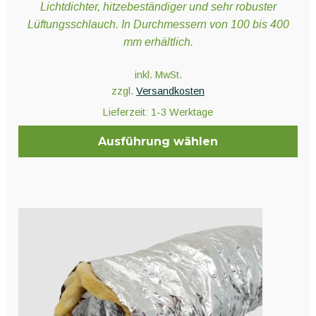
Lichtdichter, hitzebeständiger und sehr robuster
Lüftungsschlauch. In Durchmessern von 100 bis 400
mm erhältlich.
inkl. MwSt.
zzgl.
Versandkosten
Lieferzeit:
1-3 Werktage
Ausführung wählen
Dieses
Produkt
weist
mehrere
Varianten
auf.
Die
Optionen
können