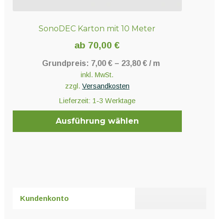
SonoDEC Karton mit 10 Meter
ab
70,00
€
Grundpreis:
7,00
€
–
23,80
€
/
m
inkl. MwSt.
zzgl.
Versandkosten
Lieferzeit:
1-3 Werktage
Ausführung wählen
Dieses
Produkt
weist
mehrere
Varianten
Kundenkonto
auf.
Die