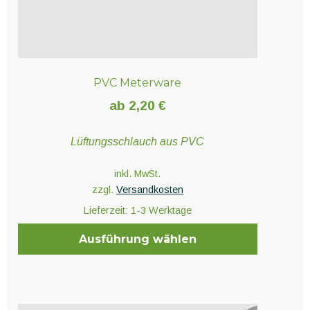
PVC Meterware
ab
2,20
€
Lüftungsschlauch aus PVC
inkl. MwSt.
zzgl.
Versandkosten
Lieferzeit:
1-3 Werktage
Ausführung wählen
Dieses
Produkt
weist