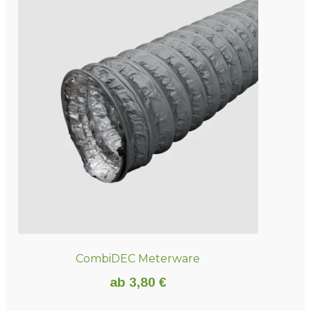
mehrere
Varianten
auf.
Die
Optionen
können
auf
der
Produktseite
gewählt
werden
CombiDEC Meterware
ab
3,80
€