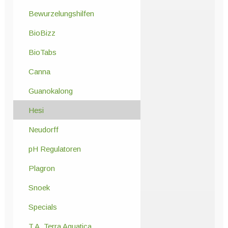
Bewurzelungshilfen
BioBizz
BioTabs
Canna
Guanokalong
Hesi
Neudorff
pH Regulatoren
Plagron
Snoek
Specials
T.A. Terra Aquatica