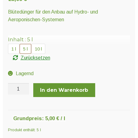
Unter
Pflanzenschutz und Biozide
öffnen
Blütedünger für den Anbau auf Hydro- und
Aeroponischen-Systemen
Unter
Saatgut
öffnen
Inhalt
5 l
1 l
5 l
10 l
Unter
Ernte und Verarbeitung
Zurücksetzen
öffnen
Lagernd
Gartengeräte
Hesi
In den Warenkorb
Hydro
Unter
Sonstiges
Blüte
öffnen
Menge
Grundpreis:
5,00
€
/
l
Produkt enthält: 5
l