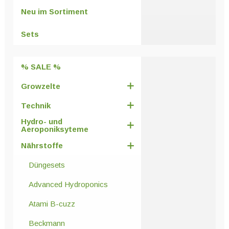
Optionen
Neu im Sortiment
können
auf
Sets
der
Produktseite
% SALE %
gewählt
werden
Growzelte
Technik
Hydro- und
Aeroponiksyteme
Nährstoffe
Düngesets
Advanced Hydroponics
Atami B-cuzz
Beckmann