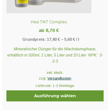
Hesi TNT Complex
ab
8,70
€
Grundpreis:
17,40
€
–
5,60
€
/
l
Mineralischer Dünger für die Wachstumsphase,
erhältlich in 500ml, 1 Liter, 5 Liter und 10 Liter NPK: 3-
2-3
inkl. MwSt.
zzgl.
Versandkosten
Lieferzeit:
1-3 Werktage
Ausführung wählen
Dieses