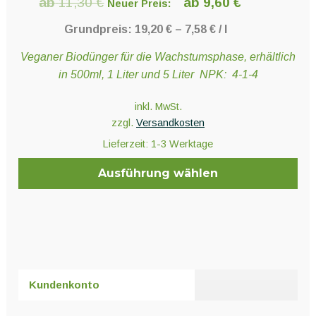
ab
11,30
€
ab
9,60
€
Neuer Preis:
Grundpreis:
19,20
€
–
7,58
€
/
l
Veganer Biodünger für die Wachstumsphase, erhältlich
in 500ml, 1 Liter und 5 Liter NPK: 4-1-4
inkl. MwSt.
zzgl.
Versandkosten
Lieferzeit:
1-3 Werktage
Ausführung wählen
Dieses
Produkt
weist
mehrere
Varianten
Kundenkonto
auf.
Die