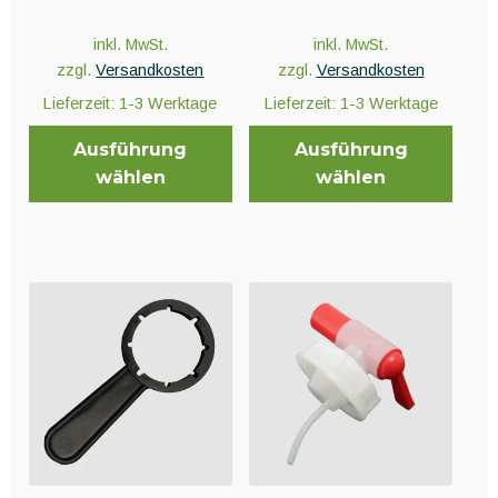
inkl. MwSt.
inkl. MwSt.
zzgl.
Versandkosten
zzgl.
Versandkosten
Lieferzeit:
1-3 Werktage
Lieferzeit:
1-3 Werktage
Ausführung
Ausführung
wählen
wählen
Dieses
Dieses
Produkt
Produkt
weist
weist
mehrere
mehrere
Varianten
Varianten
auf.
auf.
Die
Die
Optionen
Optionen
können
können
auf
auf
der
der