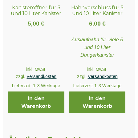
Kanisteröffner für 5
Hahnverschluss für 5
Produktseite
Produktseite
und 10 Liter Kanister
und 10 Liter Kanister
gewählt
gewählt
werden
werden
5,00
€
6,00
€
Auslaufhahn für viele 5
und 10 Liter
Düngerkanister
inkl. MwSt.
inkl. MwSt.
zzgl.
Versandkosten
zzgl.
Versandkosten
Lieferzeit:
1-3 Werktage
Lieferzeit:
1-3 Werktage
In den
In den
Warenkorb
Warenkorb