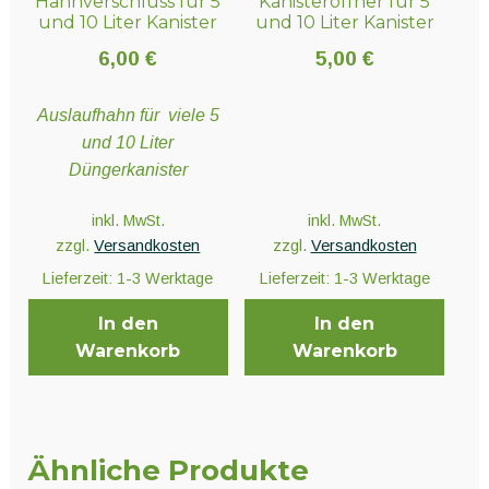
Hahnverschluss für 5
Kanisteröffner für 5
Produktseite
Produktseite
und 10 Liter Kanister
und 10 Liter Kanister
gewählt
gewählt
werden
werden
6,00
€
5,00
€
Auslaufhahn für viele 5
und 10 Liter
Düngerkanister
inkl. MwSt.
inkl. MwSt.
zzgl.
Versandkosten
zzgl.
Versandkosten
Lieferzeit:
1-3 Werktage
Lieferzeit:
1-3 Werktage
In den
In den
Warenkorb
Warenkorb
Ähnliche Produkte