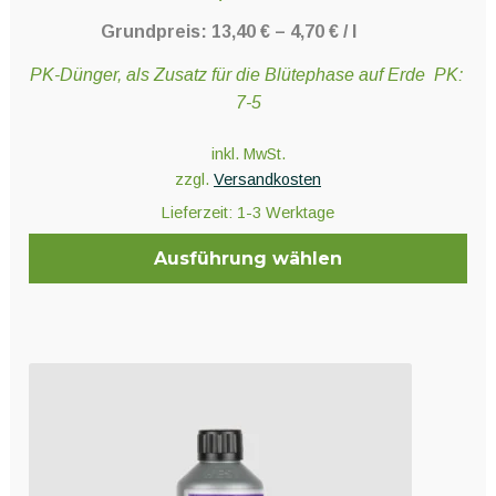
Grundpreis:
13,40
€
–
4,70
€
/
l
PK-Dünger, als Zusatz für die Blütephase auf Erde PK:
7-5
inkl. MwSt.
zzgl.
Versandkosten
Lieferzeit:
1-3 Werktage
Ausführung wählen
Dieses
Produkt
weist
mehrere
Varianten
auf.
Die
Optionen