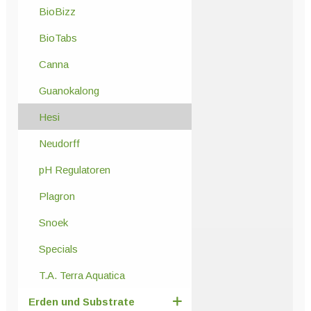
BioBizz
BioTabs
Canna
Guanokalong
Hesi
Neudorff
pH Regulatoren
Plagron
Snoek
Specials
T.A. Terra Aquatica
Erden und Substrate