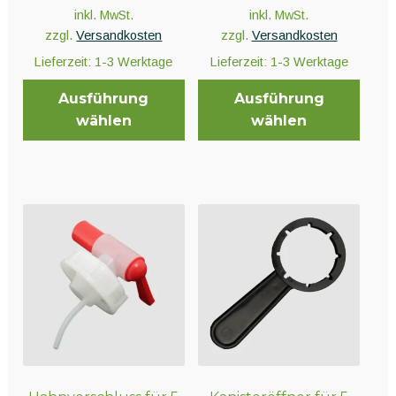
inkl. MwSt.
inkl. MwSt.
zzgl.
Versandkosten
zzgl.
Versandkosten
Lieferzeit:
1-3 Werktage
Lieferzeit:
1-3 Werktage
Ausführung
Ausführung
wählen
wählen
Dieses
Dieses
Produkt
Produkt
weist
weist
mehrere
mehrere
Varianten
Varianten
auf.
auf.
Die
Die
Optionen
Optionen
können
können
auf
auf
der
der