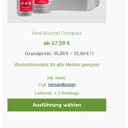
werden
Hesi Wurzel Complex
ab
17,50
€
Grundpreis:
35,00
€
–
15,60
€
/
l
Wurzelstimulator, für alle Medien geeignet
inkl. MwSt.
zzgl.
Versandkosten
Lieferzeit:
1-3 Werktage
Ausführung wählen
Dieses
Produkt