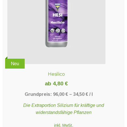
können
auf
der
Produktseite
gewählt
werden
Neu
Hesilico
ab
4,80
€
Grundpreis:
96,00
€
–
34,50
€
/
l
Die Extraportion Silizium für kräftige und
widerstandsfähige Pflanzen
inkl. MwSt.