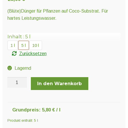
Unter
Pflanzenschutz und Biozide
öffnen
(Blüte)Dünger für Pflanzen auf Coco-Substrat. Für
hartes Leistungswasser.
Unter
Saatgut
öffnen
Inhalt
5 l
1 l
5 l
10 l
Unter
Ernte und Verarbeitung
Zurücksetzen
öffnen
Lagernd
Gartengeräte
Hesi
In den Warenkorb
Coco
Unter
Sonstiges
Hard
öffnen
Menge
Grundpreis:
5,80
€
/
l
Produkt enthält: 5
l