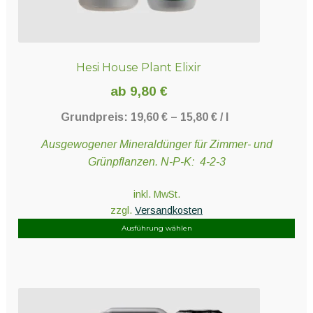
Hesi House Plant Elixir
ab
9,80
€
Grundpreis:
19,60
€
–
15,80
€
/
l
Ausgewogener Mineraldünger für Zimmer- und
Grünpflanzen. N-P-K: 4-2-3
inkl. MwSt.
zzgl.
Versandkosten
Ausführung wählen
Dieses
Produkt
weist
mehrere