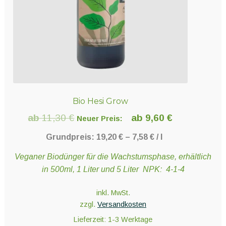
der
Produktseite
gewählt
werden
Bio Hesi Grow
ab
11,30
€
ab
9,60
€
Neuer Preis:
Grundpreis:
19,20
€
–
7,58
€
/
l
Veganer Biodünger für die Wachstumsphase, erhältlich
in 500ml, 1 Liter und 5 Liter NPK: 4-1-4
inkl. MwSt.
zzgl.
Versandkosten
Lieferzeit:
1-3 Werktage