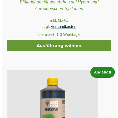
Blütedünger für den Anbau auf Hydro- und
Aeroponischen-Systemen
inkl. MwSt.
zzgl.
Versandkosten
Lieferzeit:
1-3 Werktage
Ausführung wählen
Dieses
Produkt
weist
Angebot!
mehrere
Varianten
auf.
Die
Optionen
können
auf