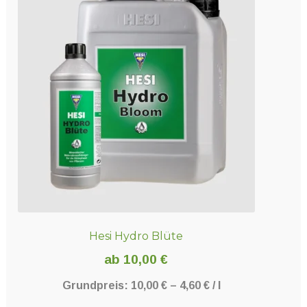
Varianten
auf.
Die
Optionen
können
auf
der
Produktseite
gewählt
werden
Hesi Hydro Blüte
ab
10,00
€
Grundpreis:
10,00
€
–
4,60
€
/
l