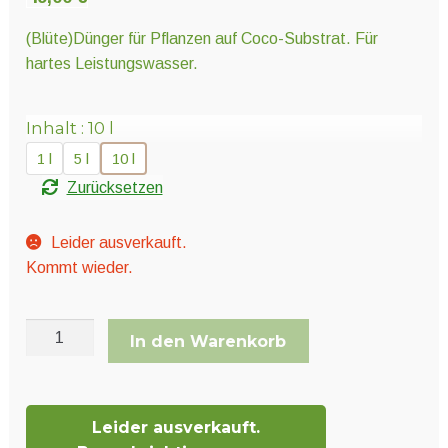
Unter
Pflanzenschutz und Biozide
öffnen
(Blüte)Dünger für Pflanzen auf Coco-Substrat. Für
hartes Leistungswasser.
Unter
Saatgut
öffnen
Inhalt
10 l
1 l
5 l
10 l
Unter
Ernte und Verarbeitung
Zurücksetzen
öffnen
Leider ausverkauft.
Gartengeräte
Kommt wieder.
Unter
Sonstiges
Hesi
öffnen
In den Warenkorb
Coco
Hard
Menge
Leider ausverkauft.