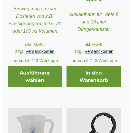
Einwegspritzen zum
Auslaufhahn für viele 5
Dosieren von z.B.
und 10 Liter
Flüssigdüngern, mit 5, 20
Düngerkanister
oder 100 ml Volumen
inkl. MwSt.
inkl. MwSt.
zzgl.
Versandkosten
zzgl.
Versandkosten
Lieferzeit:
1-3 Werktage
Lieferzeit:
1-3 Werktage
Ausführung
In den
wählen
Warenkorb
Dieses
Produkt
weist
mehrere
Varianten
auf.