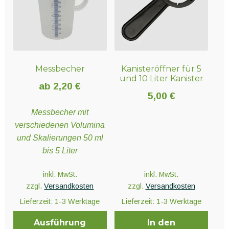
Die
Optionen
können
auf
der
Messbecher
Kanisteröffner für 5
Produktseite
und 10 Liter Kanister
gewählt
ab
2,20
€
werden
5,00
€
Messbecher mit
verschiedenen Volumina
und Skalierungen 50 ml
bis 5 Liter
inkl. MwSt.
inkl. MwSt.
zzgl.
Versandkosten
zzgl.
Versandkosten
Lieferzeit:
1-3 Werktage
Lieferzeit:
1-3 Werktage
Ausführung
In den