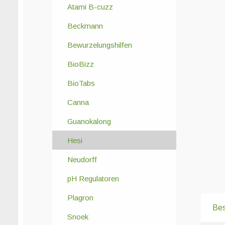
Atami B-cuzz
Beckmann
Bewurzelungshilfen
BioBizz
BioTabs
Canna
Guanokalong
Hesi
Neudorff
pH Regulatoren
Plagron
Bes
Snoek