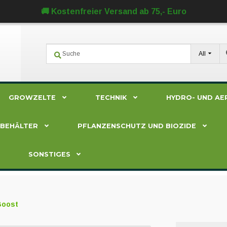
🚚 Kostenfreier Versand ab 75,- Euro
All
GROWZELTE
TECHNIK
HYDRO- UND AE
ZBEHÄLTER
PFLANZENSCHUTZ UND BIOZIDE
SONSTIGES
Boost