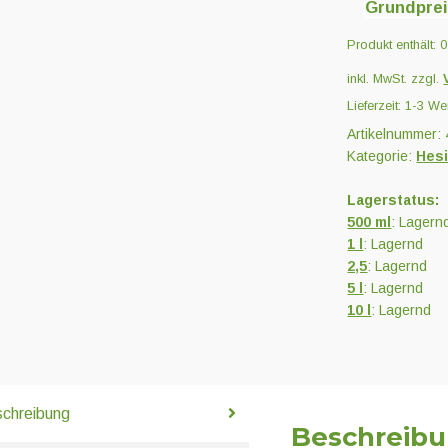
Grundpre
Produkt enthält: 
inkl. MwSt.
zzgl.
Lieferzeit:
1-3 We
Artikelnummer:
Kategorie:
Hes
Lagerstatus:
500 ml
: Lagern
1 l
: Lagernd
2,5
: Lagernd
5 l
: Lagernd
10 l
: Lagernd
chreibung
Beschreib