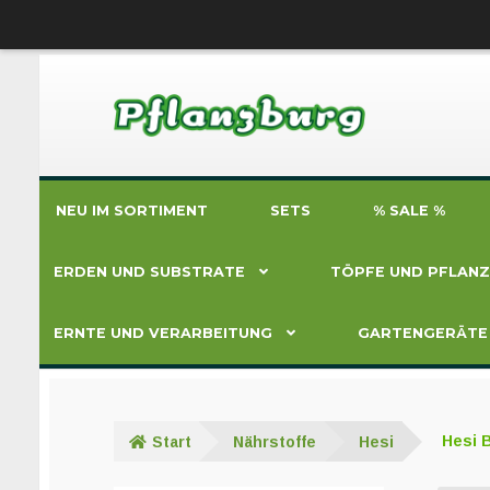
Zur
Zum
Navigation
Inhalt
springen
springen
NEU IM SORTIMENT
SETS
% SALE %
ERDEN UND SUBSTRATE
TÖPFE UND PFLAN
ERNTE UND VERARBEITUNG
GARTENGERÄTE
Start
Nährstoffe
Hesi
Hesi 