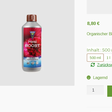
8,80
€
Organischer Bl
Inhalt
500
500 ml
1 l
Zurücks
Lagernd
Hesi
Boost
Menge