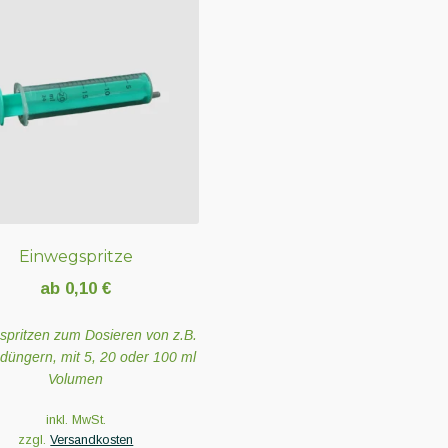
Varianten
auf.
Die
Optionen
können
auf
der
Produktseite
gewählt
werden
Einwegspritze
ab
0,10
€
spritzen zum Dosieren von z.B.
gdüngern, mit 5, 20 oder 100 ml
Volumen
inkl. MwSt.
zzgl.
Versandkosten