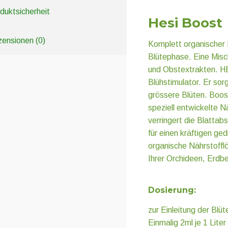
duktsicherheit
Hesi Boost
ensionen (0)
Komplett organischer B
Blütephase. Eine Mis
und Obstextrakten. HE
Blühstimulator. Er sorg
grössere Blüten. Boost
speziell entwickelte N
verringert die Blattab
für einen kräftigen ge
organische Nährstoffl
Ihrer Orchideen, Erdb
Dosierung:
zur Einleitung der Blüt
Einmalig 2ml je 1 Lite