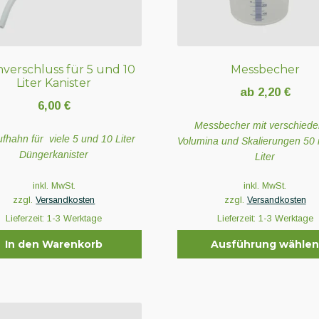
verschluss für 5 und 10
Messbecher
Liter Kanister
ab
2,20
€
6,00
€
Messbecher mit verschied
fhahn für viele 5 und 10 Liter
Volumina und Skalierungen 50 
Düngerkanister
Liter
inkl. MwSt.
inkl. MwSt.
zzgl.
Versandkosten
zzgl.
Versandkosten
Lieferzeit:
1-3 Werktage
Lieferzeit:
1-3 Werktage
In den Warenkorb
Ausführung wähle
Dieses
Produkt
weist
mehrere