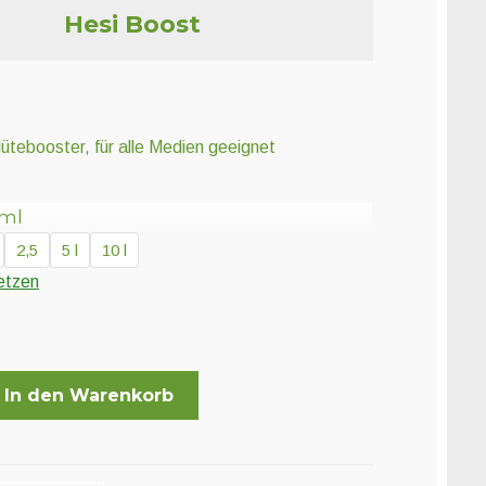
Hesi Boost
ütebooster, für alle Medien geeignet
 ml
2,5
5 l
10 l
etzen
In den Warenkorb