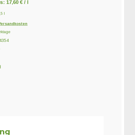
is:
17,60
€
/
l
0,5
l
Versandkosten
rktage
4354
i
d
ung