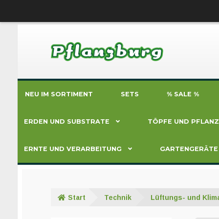
Zur
Zum
Navigation
Inhalt
springen
springen
NEU IM SORTIMENT
SETS
% SALE %
ERDEN UND SUBSTRATE
TÖPFE UND PFLAN
ERNTE UND VERARBEITUNG
GARTENGERÄTE
Start
Technik
Lüftungs- und Klim