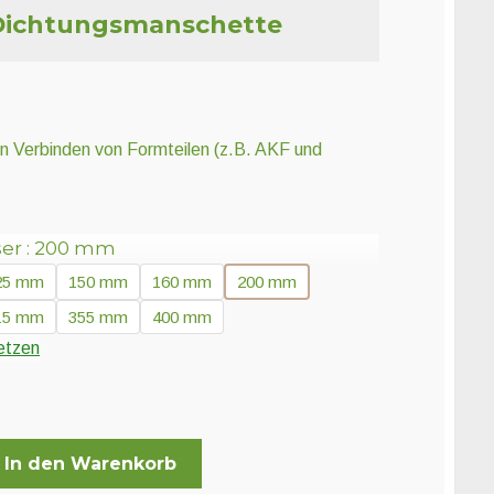
Dichtungsmanschette
en Verbinden von Formteilen (z.B. AKF und
er
200 mm
25 mm
150 mm
160 mm
200 mm
15 mm
355 mm
400 mm
etzen
schette
In den Warenkorb