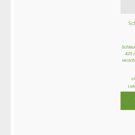
gewähl
werden
Sc
Schlau
425 
versch
z
Lief
Dieses
Produk
weist
mehrer