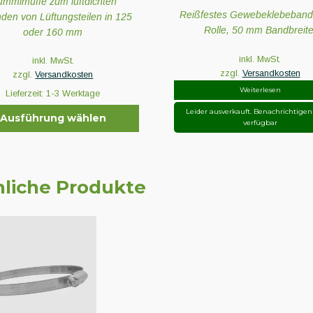
mmimuffe zum luftdichten
Reißfestes Gewebeklebeband
nden von Lüftungsteilen in 125
Rolle, 50 mm Bandbreite
oder 160 mm
inkl. MwSt.
inkl. MwSt.
zzgl.
Versandkosten
zzgl.
Versandkosten
Weiterlesen
Lieferzeit:
1-3 Werktage
Leider ausverkauft. Benachrichtige
Ausführung wählen
verfügbar
t
liche Produkte
e
en
en
seite