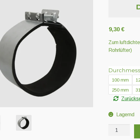
9,30
€
Zum luftdicht
Rohrlüfter)
Durchmess
100 mm
1
250 mm
3
Zurücks
Lagernd
Dichtungsman
Menge