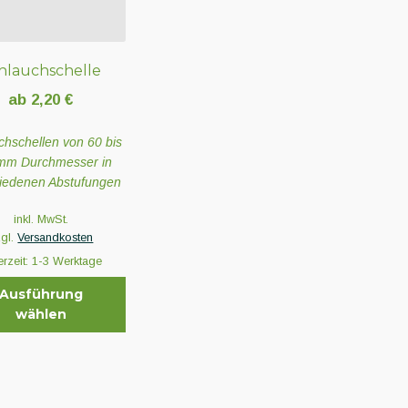
t
hlauchschelle
ab
2,20
€
chschellen von 60 bis
mm Durchmesser in
iedenen Abstufungen
inkl. MwSt.
zgl.
Versandkosten
erzeit:
1-3 Werktage
Ausführung
wählen
t
e