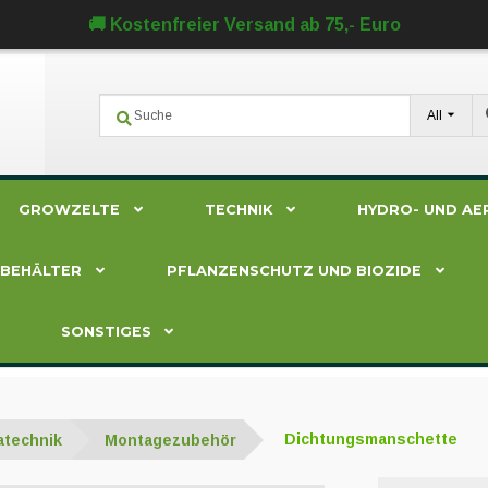
🚚 Kostenfreier Versand ab 75,- Euro
All
GROWZELTE
TECHNIK
HYDRO- UND AE
ZBEHÄLTER
PFLANZENSCHUTZ UND BIOZIDE
SONSTIGES
atechnik
Montagezubehör
Dichtungsmanschette