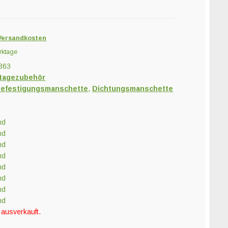
Versandkosten
rktage
363
tagezubehör
efestigungsmanschette
,
Dichtungsmanschette
nd
nd
nd
nd
nd
nd
nd
nd
 ausverkauft.