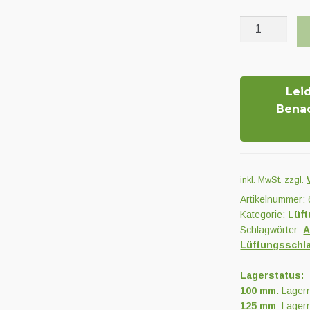
CombiDEC
Meterware
Menge
Lei
Bena
inkl. MwSt.
zzgl.
Artikelnummer:
Kategorie:
Lüf
Schlagwörter:
A
Lüftungsschl
Lagerstatus:
100 mm
: Lager
125 mm
: Lager