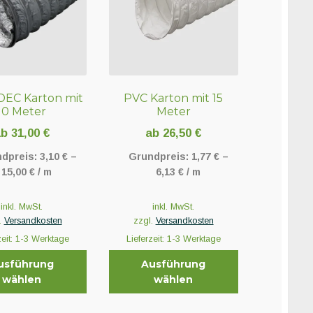
EC Karton mit
PVC Karton mit 15
10 Meter
Meter
ab
31,00
€
ab
26,50
€
dpreis:
3,10
€
–
Grundpreis:
1,77
€
–
15,00
€
/
m
6,13
€
/
m
inkl. MwSt.
inkl. MwSt.
.
Versandkosten
zzgl.
Versandkosten
zeit:
1-3 Werktage
Lieferzeit:
1-3 Werktage
usführung
Ausführung
wählen
wählen
Dieses