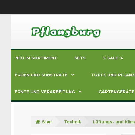
Zur
Zum
Navigation
Inhalt
springen
springen
NEU IM SORTIMENT
SETS
% SALE %
ERDEN UND SUBSTRATE
TÖPFE UND PFLAN
ERNTE UND VERARBEITUNG
GARTENGERÄTE
Start
Technik
Lüftungs- und Klim