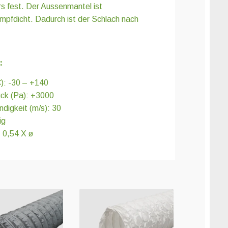
s fest. Der Aussenmantel ist
mpfdicht. Dadurch ist der Schlach nach
:
): -30 – +140
uck (Pa): +3000
digkeit (m/s): 30
ig
: 0,54 X ø