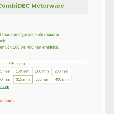
CombiDEC Meterware
hitzebeständiger und sehr robuster
uch.
rn von 100 bis 400 mm erhältlich.
er
315 mm
25 mm
150 mm
160 mm
200 mm
00 mm
315 mm
355 mm
400 mm
etzen
verkauft.
.