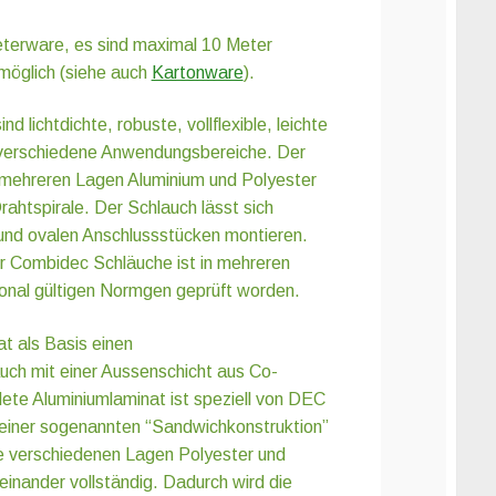
terware, es sind maximal 10 Meter
öglich (siehe auch
Kartonware
).
 lichtdichte, robuste, vollflexible, leichte
 verschiedene Anwendungsbereiche. Der
 mehreren Lagen Aluminium und Polyester
rahtspirale. Der Schlauch lässt sich
und ovalen Anschlussstücken montieren.
er Combidec Schläuche ist in mehreren
ional gültigen Normgen geprüft worden.
t als Basis einen
uch mit einer Aussenschicht aus Co-
te Aluminiumlaminat ist speziell von DEC
s einer sogenannten “Sandwichkonstruktion”
e verschiedenen Lagen Polyester und
inander vollständig. Dadurch wird die