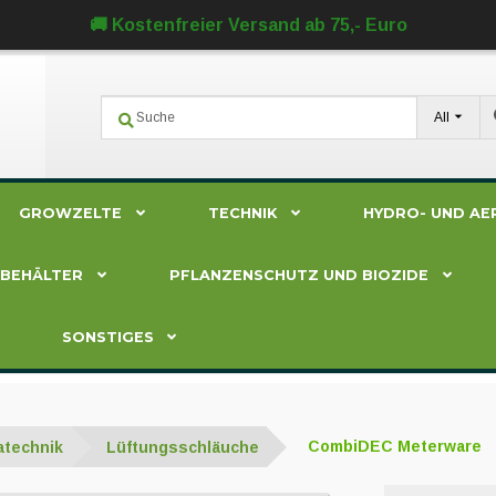
🚚 Kostenfreier Versand ab 75,- Euro
All
GROWZELTE
TECHNIK
HYDRO- UND AE
ZBEHÄLTER
PFLANZENSCHUTZ UND BIOZIDE
SONSTIGES
atechnik
Lüftungsschläuche
CombiDEC Meterware