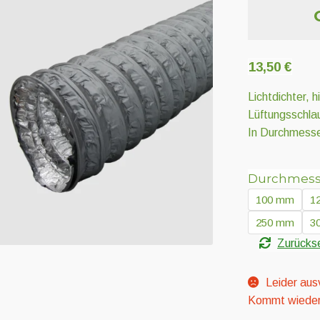
13,50
€
Lichtdichter, 
Lüftungsschla
In Durchmesse
Durchmess
100 mm
1
250 mm
3
Zurücks
Leider aus
Kommt wieder