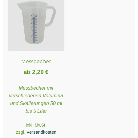
Varianten
auf.
Die
Optionen
können
auf
der
Messbecher
Produktseite
gewählt
ab
2,20
€
werden
Messbecher mit
verschiedenen Volumina
und Skalierungen 50 ml
bis 5 Liter
inkl. MwSt.
zzgl.
Versandkosten