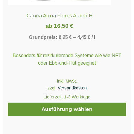
Canna Aqua Flores A und B
ab
16,50
€
Grundpreis:
8,25
€
–
4,45
€
/
l
Besonders für rezirkulierende Systeme wie wie NFT
oder Ebb-und-Flut geeignet
inkl. MwSt.
zzgl.
Versandkosten
Lieferzeit:
1-3 Werktage
Ausführung wählen
Dieses
Produkt