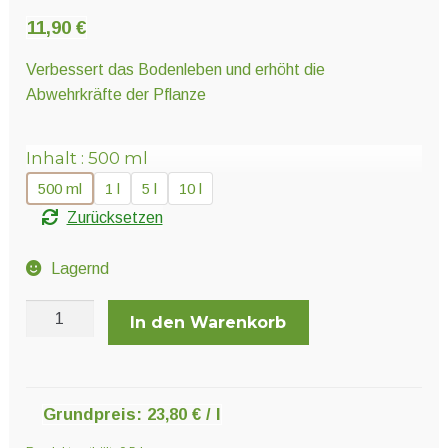
Unter
Pflanzenschutz und Biozide
11,90
€
öffnen
Verbessert das Bodenleben und erhöht die
Unter
Abwehrkräfte der Pflanze
Saatgut
öffnen
Inhalt
500 ml
Unter
Ernte und Verarbeitung
500 ml
1 l
5 l
10 l
öffnen
Zurücksetzen
Gartengeräte
Lagernd
Canna
Unter
Sonstiges
In den Warenkorb
Cannazym
öffnen
Menge
Grundpreis:
23,80
€
/
l