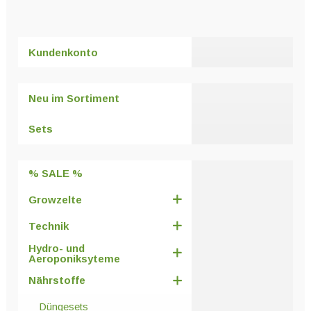
weist
mehrere
Varianten
Kundenkonto
auf.
Die
Optionen
Neu im Sortiment
können
auf
Sets
der
Produktseite
% SALE %
gewählt
werden
Growzelte
Technik
Hydro- und
Aeroponiksyteme
Nährstoffe
Düngesets