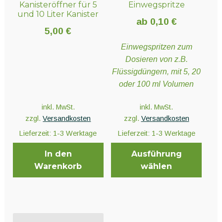
Kanisteröffner für 5
Einwegspritze
und 10 Liter Kanister
ab
0,10
€
5,00
€
Einwegspritzen zum
Dosieren von z.B.
Flüssigdüngern, mit 5, 20
oder 100 ml Volumen
inkl. MwSt.
inkl. MwSt.
zzgl.
Versandkosten
zzgl.
Versandkosten
Lieferzeit:
1-3 Werktage
Lieferzeit:
1-3 Werktage
In den
Ausführung
Warenkorb
wählen
Dieses
Produkt
weist
mehrere