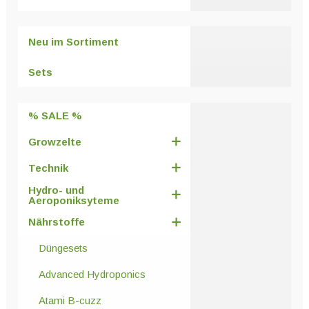
Die
Optionen
Neu im Sortiment
können
auf
Sets
der
Produktseite
% SALE %
gewählt
werden
Growzelte
Technik
Hydro- und
Aeroponiksyteme
Nährstoffe
Düngesets
Advanced Hydroponics
Atami B-cuzz