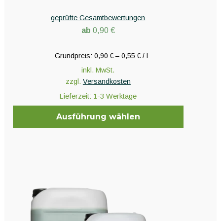
Bewertet
mit
5.00
geprüfte Gesamtbewertungen
von 5
ab
0,90
€
Grundpreis:
0,90
€
–
0,55
€
/
l
inkl. MwSt.
zzgl.
Versandkosten
Lieferzeit:
1-3 Werktage
Ausführung wählen
Dieses
Produkt
weist
mehrere
Varianten
auf.
Die