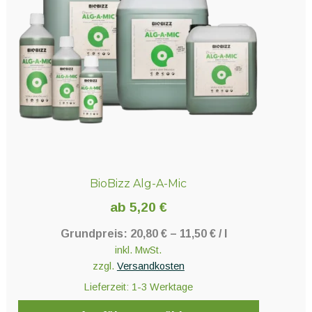
Optionen
können
auf
der
Produktseite
gewählt
werden
BioBizz Alg-A-Mic
ab
5,20
€
Grundpreis:
20,80
€
–
11,50
€
/
l
inkl. MwSt.
zzgl.
Versandkosten
Lieferzeit:
1-3 Werktage