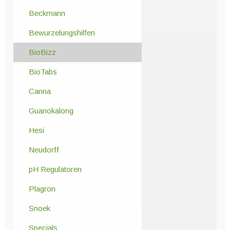
Beckmann
Bewurzelungshilfen
BioBizz
BioTabs
Canna
Guanokalong
Hesi
Neudorff
pH Regulatoren
Plagron
Snoek
Specials