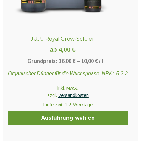
JUJU Royal Grow-Soldier
ab
4,00
€
Grundpreis:
16,00
€
–
10,00
€
/
l
Organischer Dünger für die Wuchsphase NPK: 5-2-3
inkl. MwSt.
zzgl.
Versandkosten
Lieferzeit:
1-3 Werktage
Ausführung wählen
Dieses
Produkt