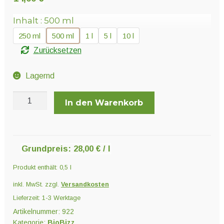
Unter
Pflanzenschutz und Biozide
öffnen
Inhalt
500 ml
250 ml
500 ml
1 l
5 l
10 l
Unter
Saatgut
Zurücksetzen
öffnen
Lagernd
Unter
Ernte und Verarbeitung
BioBizz
öffnen
In den Warenkorb
Top-
Max
Gartengeräte
Menge
Grundpreis:
28,00
€
/
l
Unter
Sonstiges
Produkt enthält: 0,5
l
öffnen
inkl. MwSt.
zzgl.
Versandkosten
Lieferzeit:
1-3 Werktage
Artikelnummer:
922
Kategorie:
BioBizz