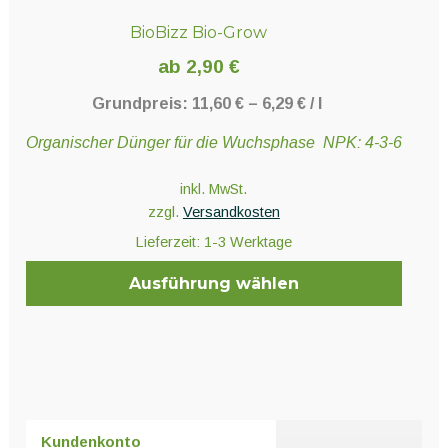
BioBizz Bio-Grow
ab
2,90
€
Grundpreis:
11,60
€
–
6,29
€
/
l
Organischer Dünger für die Wuchsphase NPK: 4-3-6
inkl. MwSt.
zzgl.
Versandkosten
Lieferzeit:
1-3 Werktage
Ausführung wählen
Dieses
Produkt
weist
mehrere
Varianten
Kundenkonto
auf.